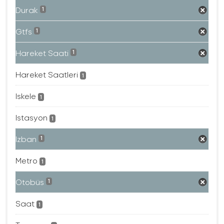
Durak
1
Gtfs
1
Hareket Saati
1
Hareket Saatleri
1
Iskele
1
Istasyon
1
Izban
1
Metro
1
Otobüs
1
Saat
1