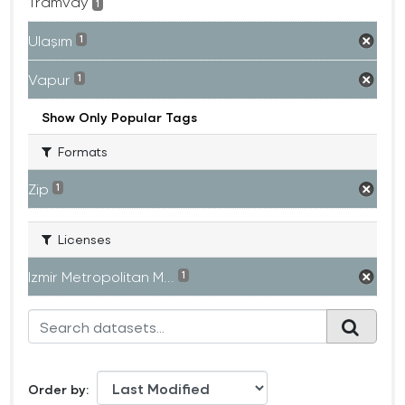
Tramvay
1
Ulaşım
1
Vapur
1
Show Only Popular Tags
Formats
Zip
1
Licenses
Izmir Metropolitan M...
1
Order by