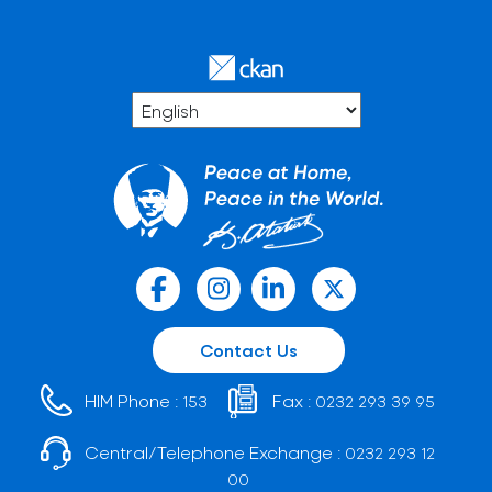
Contact Us
HIM Phone :
Fax :
153
0232 293 39 95
Central/Telephone Exchange :
0232 293 12
00