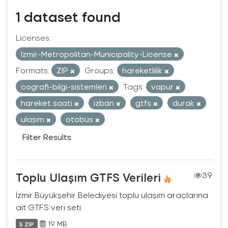
1 dataset found
Licenses:
Izmir-Metropolitan-Municipality-License
Formats:
ZIP
Groups:
hareketlilik
cografi-bilgi-sistemleri
Tags:
vapur
hareket saati
izban
gtfs
durak
ulaşım
otobüs
Filter Results
Toplu Ulaşım GTFS Verileri
39
İzmir Büyükşehir Belediyesi toplu ulaşım araçlarına
ait GTFS veri seti
19 MB
5 ZIP