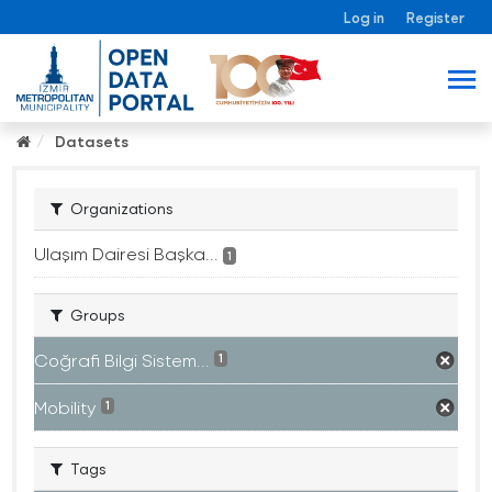
Log in
Register
Datasets
Organizations
Ulaşım Dairesi Başka...
1
Groups
Coğrafi Bilgi Sistem...
1
Mobility
1
Tags