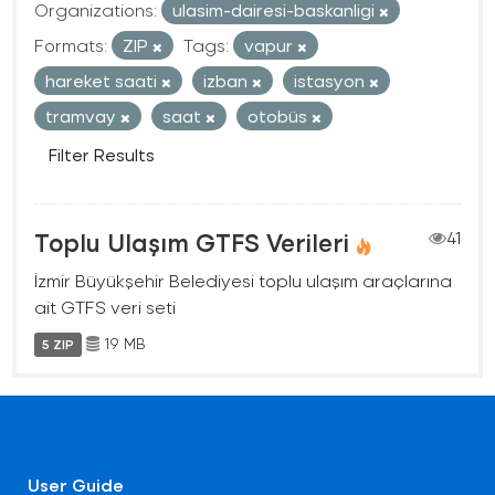
Organizations:
ulasim-dairesi-baskanligi
Formats:
ZIP
Tags:
vapur
hareket saati
izban
istasyon
tramvay
saat
otobüs
Filter Results
Toplu Ulaşım GTFS Verileri
41
İzmir Büyükşehir Belediyesi toplu ulaşım araçlarına
ait GTFS veri seti
19 MB
5 ZIP
User Guide