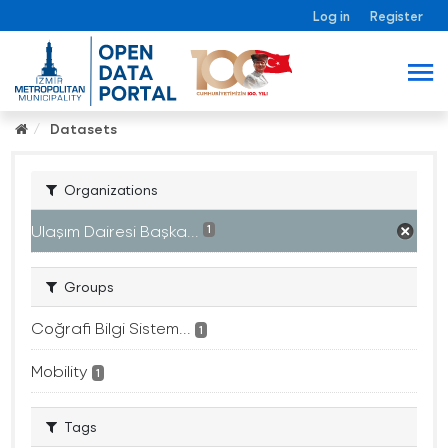
Log in
Register
Datasets
Organizations
Ulaşım Dairesi Başka...
1
Groups
Coğrafi Bilgi Sistem...
1
Mobility
1
Tags