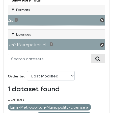
Show More Tags
Formats
Zip
1
Licenses
Izmir Metropolitan M...
1
Order by
1 dataset found
Licenses:
Izmir-Metropolitan-Municipality-License