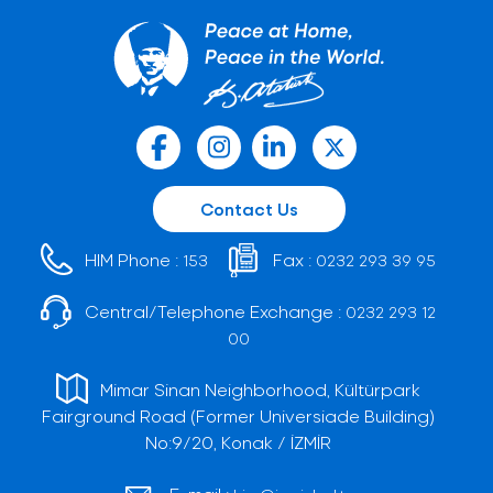
Contact Us
HIM Phone :
Fax :
153
0232 293 39 95
Central/Telephone Exchange :
0232 293 12
00
Mimar Sinan Neighborhood, Kültürpark
Fairground Road (Former Universiade Building)
No:9/20, Konak / İZMİR