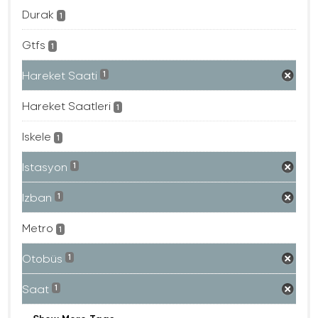
Durak
1
Gtfs
1
Hareket Saati
1
Hareket Saatleri
1
Iskele
1
Istasyon
1
Izban
1
Metro
1
Otobüs
1
Saat
1