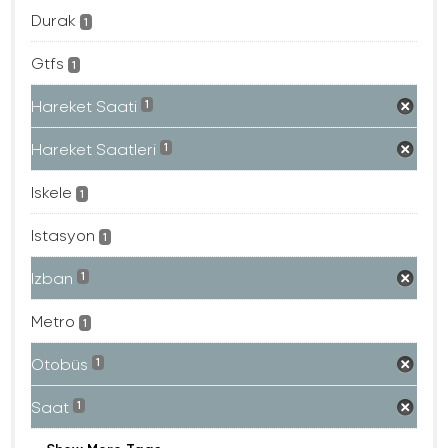
Durak
1
Gtfs
1
Hareket Saati
1
Hareket Saatleri
1
Iskele
1
Istasyon
1
Izban
1
Metro
1
Otobüs
1
Saat
1