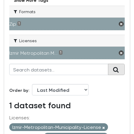
Show More Tags
Formats
Zip
1
Licenses
Izmir Metropolitan M...
1
Order by
1 dataset found
Licenses:
Izmir-Metropolitan-Municipality-License