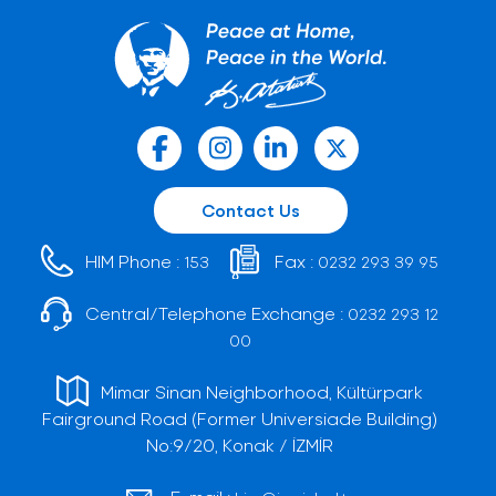
Contact Us
HIM Phone :
Fax :
153
0232 293 39 95
Central/Telephone Exchange :
0232 293 12
00
Mimar Sinan Neighborhood, Kültürpark
Fairground Road (Former Universiade Building)
No:9/20, Konak / İZMİR