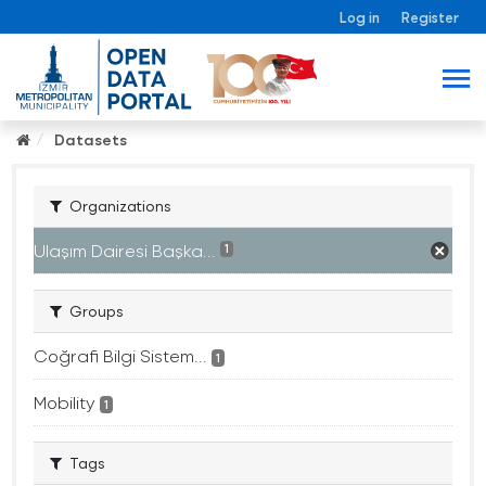
Log in
Register
Datasets
Organizations
Ulaşım Dairesi Başka...
1
Groups
Coğrafi Bilgi Sistem...
1
Mobility
1
Tags