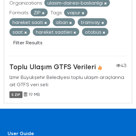
Organizations:
ulasim-dairesi-baskanligi
Formats:
ZIP
Tags:
vapur
hareket saati
izban
tramvay
saat
hareket saatleri
otobüs
Filter Results
Toplu Ulaşım GTFS Verileri
43
İzmir Büyükşehir Belediyesi toplu ulaşım araçlarına
ait GTFS veri seti
19 MB
5 ZIP
User Guide