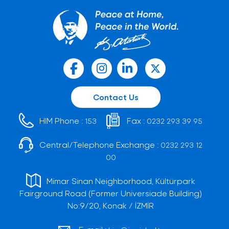
Contact Us
HIM Phone :
Fax :
153
0232 293 39 95
Central/Telephone Exchange :
0232 293 12
00
Mimar Sinan Neighborhood, Kültürpark
Fairground Road (Former Universiade Building)
No:9/20, Konak / İZMİR