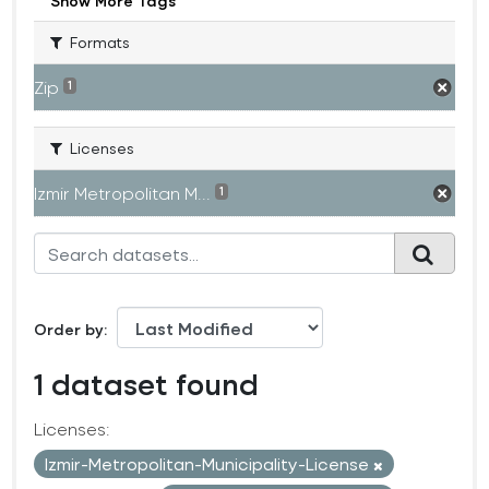
Show More Tags
Formats
Zip
1
Licenses
Izmir Metropolitan M...
1
Order by
1 dataset found
Licenses:
Izmir-Metropolitan-Municipality-License