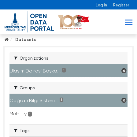
Log in
Register
Datasets
Organizations
Ulaşım Dairesi Başka...
1
Groups
Coğrafi Bilgi Sistem...
1
Mobility
1
Tags