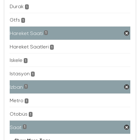
Durak
1
Gtfs
1
Hareket Saati
1
Hareket Saatleri
1
Iskele
1
Istasyon
1
Izban
1
Metro
1
Otobüs
1
Saat
1