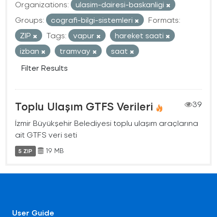
Organizations:
ulasim-dairesi-baskanligi
Groups:
cografi-bilgi-sistemleri
Formats:
ZIP
Tags:
vapur
hareket saati
izban
tramvay
saat
Filter Results
Toplu Ulaşım GTFS Verileri
39
İzmir Büyükşehir Belediyesi toplu ulaşım araçlarına
ait GTFS veri seti
19 MB
5 ZIP
User Guide