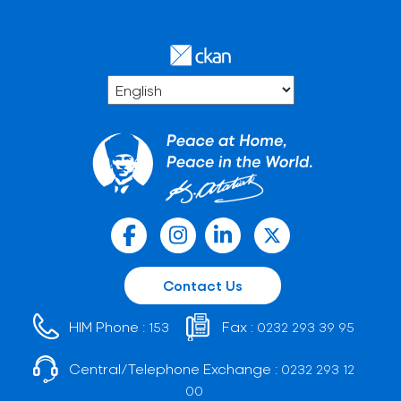
Contact Us
HIM Phone :
Fax :
153
0232 293 39 95
Central/Telephone Exchange :
0232 293 12
00