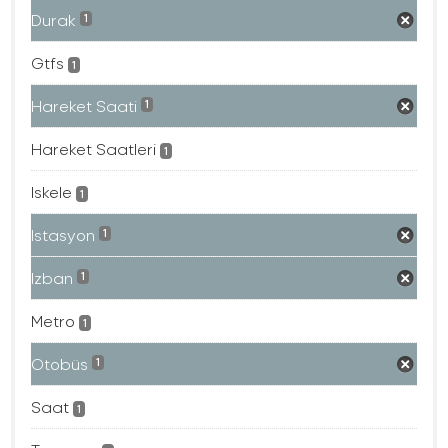
Durak
1
Gtfs
1
Hareket Saati
1
Hareket Saatleri
1
Iskele
1
Istasyon
1
Izban
1
Metro
1
Otobüs
1
Saat
1