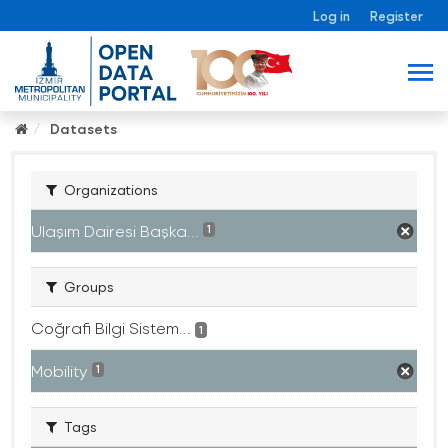
Log in
Register
Datasets
Organizations
Ulaşım Dairesi Başka...
1
Groups
Coğrafi Bilgi Sistem...
1
Mobility
1
Tags