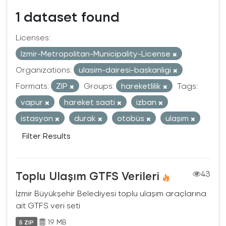
1 dataset found
Licenses:
Izmir-Metropolitan-Municipality-License
Organizations:
ulasim-dairesi-baskanligi
Formats:
ZIP
Groups:
hareketlilik
Tags:
vapur
hareket saati
izban
istasyon
durak
otobüs
ulaşım
Filter Results
Toplu Ulaşım GTFS Verileri
43
İzmir Büyükşehir Belediyesi toplu ulaşım araçlarına
ait GTFS veri seti
19 MB
5 ZIP