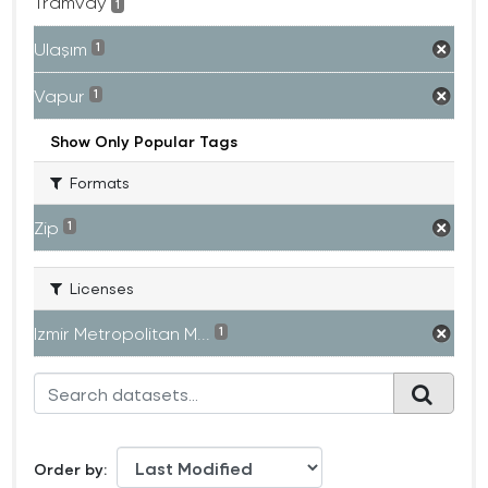
Tramvay
1
Ulaşım
1
Vapur
1
Show Only Popular Tags
Formats
Zip
1
Licenses
Izmir Metropolitan M...
1
Order by