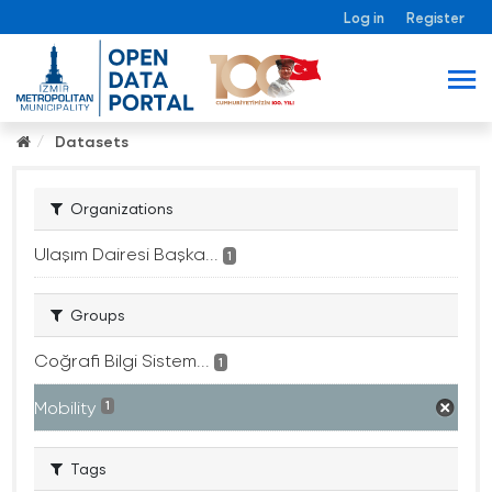
Log in
Register
Datasets
Organizations
Ulaşım Dairesi Başka...
1
Groups
Coğrafi Bilgi Sistem...
1
Mobility
1
Tags