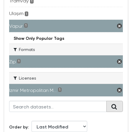
Tramvay
1
Ulaşım
1
Vapur
1
Show Only Popular Tags
Formats
Zip
1
Licenses
Izmir Metropolitan M...
1
Order by