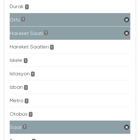
Durak
1
Gtfs
1
Hareket Saati
1
Hareket Saatleri
1
Iskele
1
Istasyon
1
Izban
1
Metro
1
Otobüs
1
Saat
1