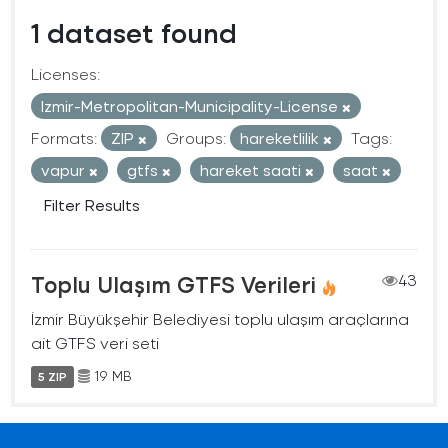
1 dataset found
Licenses:
Izmir-Metropolitan-Municipality-License
Formats:
ZIP
Groups:
hareketlilik
Tags:
vapur
gtfs
hareket saati
saat
Filter Results
Toplu Ulaşım GTFS Verileri
43
İzmir Büyükşehir Belediyesi toplu ulaşım araçlarına
ait GTFS veri seti
19 MB
5 ZIP