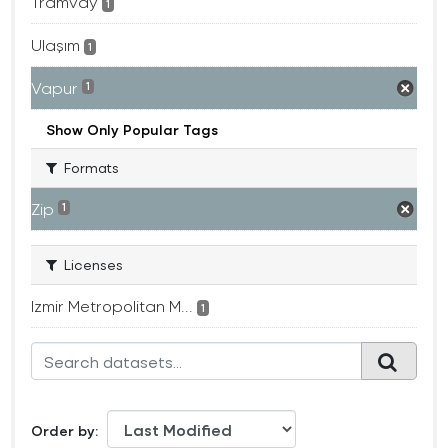
Tramvay
1
Ulaşım
1
Vapur
1
Show Only Popular Tags
Formats
Zip
1
Licenses
Izmir Metropolitan M...
1
Order by