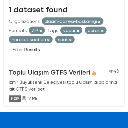
1 dataset found
Organizations:
ulasim-dairesi-baskanligi
Formats:
ZIP
Tags:
vapur
durak
hareket saatleri
saat
Filter Results
Toplu Ulaşım GTFS Verileri
43
İzmir Büyükşehir Belediyesi toplu ulaşım araçlarına
ait GTFS veri seti
19 MB
5 ZIP