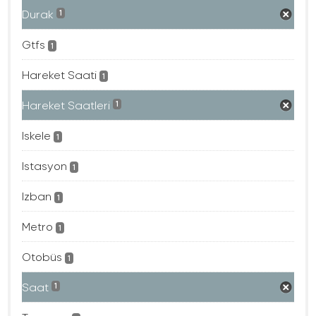
Durak
1
Gtfs
1
Hareket Saati
1
Hareket Saatleri
1
Iskele
1
Istasyon
1
Izban
1
Metro
1
Otobüs
1
Saat
1