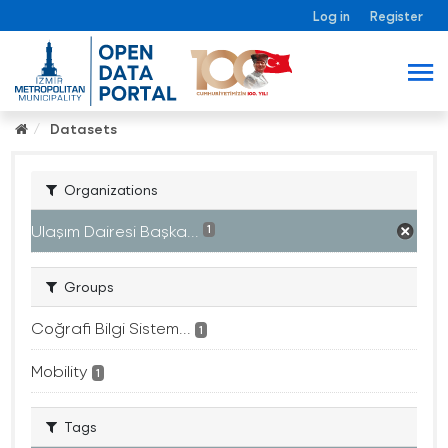
Log in
Register
Datasets
Organizations
Ulaşım Dairesi Başka...
1
Groups
Coğrafi Bilgi Sistem...
1
Mobility
1
Tags