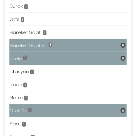
Durak
1
Gtfs
1
Hareket Saati
1
Hareket Saatleri
1
Iskele
1
Istasyon
1
Izban
1
Metro
1
Otobüs
1
Saat
1