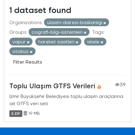
1 dataset found
Organizations:
ulasim-dairesi-baskanligi
Groups:
cografi-bilgi-sistemleri
Tags:
vapur
hareket saatleri
iskele
otobüs
Filter Results
Toplu Ulaşım GTFS Verileri
39
İzmir Büyükşehir Belediyesi toplu ulaşım araçlarına
ait GTFS veri seti
19 MB
5 ZIP