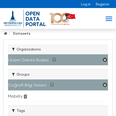
Log in
Register
Datasets
Organizations
Ulaşım Dairesi Başka...
1
Groups
Coğrafi Bilgi Sistem...
1
Mobility
1
Tags