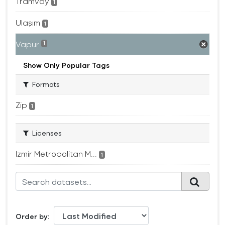
Tramvay
1
Ulaşım
1
Vapur
1
Show Only Popular Tags
Formats
Zip
1
Licenses
Izmir Metropolitan M...
1
Order by