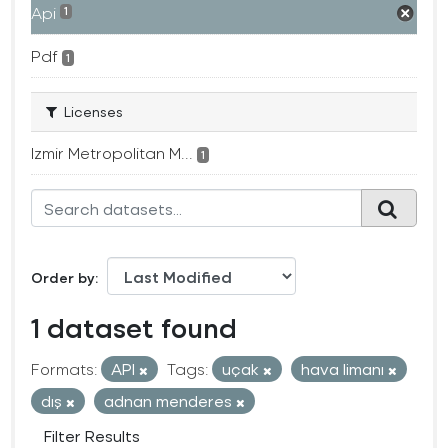
Api
1
Pdf
1
Licenses
Izmir Metropolitan M...
1
Order by
1 dataset found
Formats:
API
Tags:
uçak
hava limanı
dış
adnan menderes
Filter Results