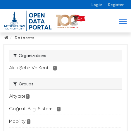
Log in
Register
Datasets
Organizations
Akıllı Şehir Ve Kent...
1
Groups
Altyapı
1
Coğrafi Bilgi Sistem...
1
Mobility
1