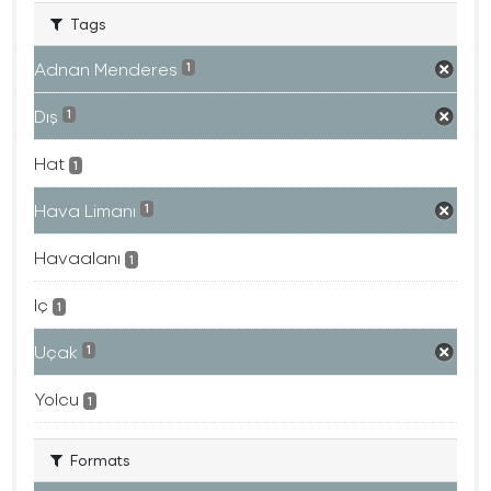
Tags
Adnan Menderes
1
Dış
1
Hat
1
Hava Limanı
1
Havaalanı
1
Iç
1
Uçak
1
Yolcu
1
Formats