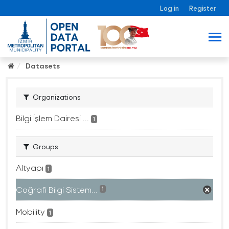
Log in
Register
Datasets
Organizations
Bilgi İşlem Dairesi ...
1
Groups
Altyapı
1
Coğrafi Bilgi Sistem...
1
Mobility
1