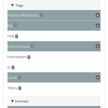
Tags
Adnan Menderes
1
Dış
1
Hat
1
Hava Limanı
1
Havaalanı
1
Iç
1
Uçak
1
Yolcu
1
Formats