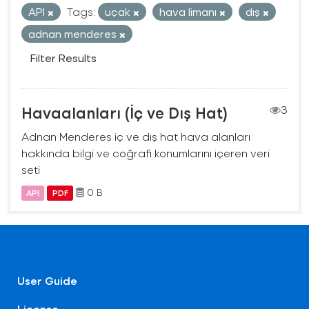
API
Tags:
uçak
hava limanı
dış
adnan menderes
Filter Results
Havaalanları (İç ve Dış Hat)
3
Adnan Menderes iç ve dış hat hava alanları
hakkında bilgi ve coğrafi konumlarını içeren veri
seti
0 B
API
PDF
User Guide
License