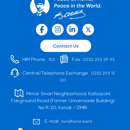
Contact Us
HIM Phone :
Fax :
153
0232 293 39 95
Central/Telephone Exchange :
0232 293 12
00
Mimar Sinan Neighborhood, Kültürpark
Fairground Road (Former Universiade Building)
No:9/20, Konak / İZMİR
E-mail :
him@izmir.bel.tr