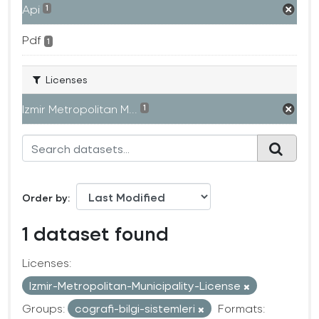
Api
1
Pdf
1
Licenses
Izmir Metropolitan M...
1
Order by
1 dataset found
Licenses:
Izmir-Metropolitan-Municipality-License
Groups:
cografi-bilgi-sistemleri
Formats: