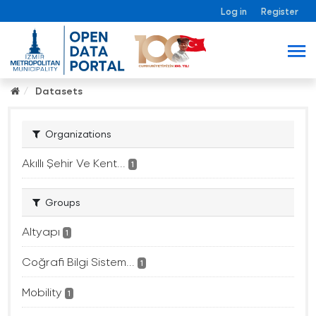
Log in
Register
Datasets
Organizations
Akıllı Şehir Ve Kent...
1
Groups
Altyapı
1
Coğrafi Bilgi Sistem...
1
Mobility
1