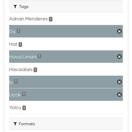
Tags
Adnan Menderes
1
Dış
1
Hat
1
Hava Limanı
1
Havaalanı
1
Iç
1
Uçak
1
Yolcu
1
Formats