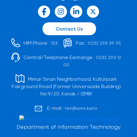
Contact Us
HIM Phone :
Fax :
153
0232 293 39 95
Central/Telephone Exchange :
0232 293 12
00
Mimar Sinan Neighborhood, Kültürpark
Fairground Road (Former Universiade Building)
No:9/20, Konak / İZMİR
E-mail :
him@izmir.bel.tr
Department of Information Technology