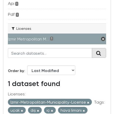
Api
1
Pdf
1
Licenses
Izmir Metropolitan M...
1
Order by
1 dataset found
Licenses:
Izmir-Metropolitan-Municipality-License
Tags:
uçak
dış
iç
hava limanı