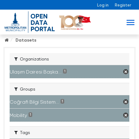
Log in
Register
Datasets
Organizations
Ulaşım Dairesi Başka...
1
Groups
Coğrafi Bilgi Sistem...
1
Mobility
1
Tags