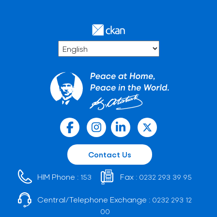
Contact Us
HIM Phone :
Fax :
153
0232 293 39 95
Central/Telephone Exchange :
0232 293 12
00