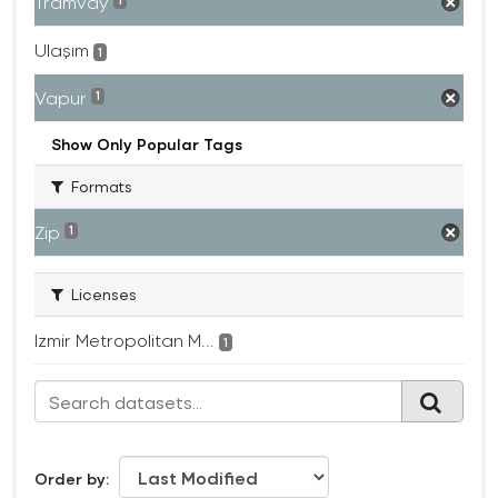
Tramvay
1
Ulaşım
1
Vapur
1
Show Only Popular Tags
Formats
Zip
1
Licenses
Izmir Metropolitan M...
1
Order by