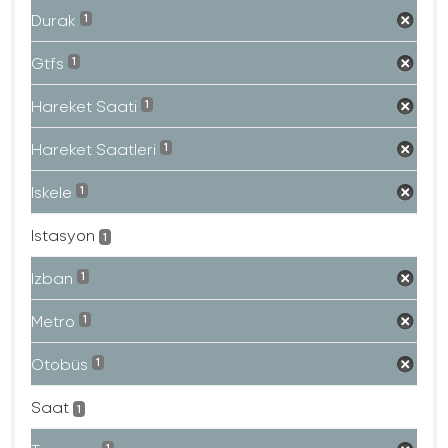
Durak
1
Gtfs
1
Hareket Saati
1
Hareket Saatleri
1
Iskele
1
Istasyon
1
Izban
1
Metro
1
Otobüs
1
Saat
1