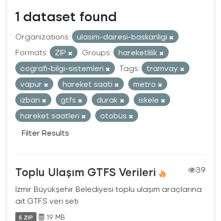
1 dataset found
Organizations:
ulasim-dairesi-baskanligi
Formats:
ZIP
Groups:
hareketlilik
cografi-bilgi-sistemleri
Tags:
tramvay
vapur
hareket saati
metro
izban
gtfs
durak
iskele
hareket saatleri
otobüs
Filter Results
Toplu Ulaşım GTFS Verileri
39
İzmir Büyükşehir Belediyesi toplu ulaşım araçlarına
ait GTFS veri seti
19 MB
5 ZIP