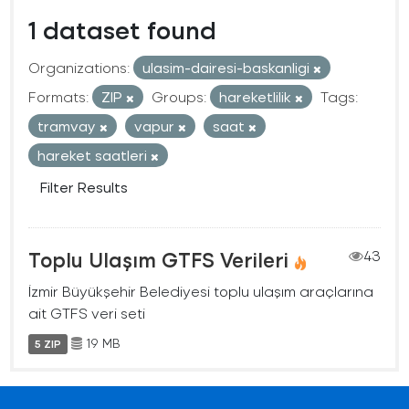
1 dataset found
Organizations:
ulasim-dairesi-baskanligi
Formats:
ZIP
Groups:
hareketlilik
Tags:
tramvay
vapur
saat
hareket saatleri
Filter Results
Toplu Ulaşım GTFS Verileri
43
İzmir Büyükşehir Belediyesi toplu ulaşım araçlarına
ait GTFS veri seti
19 MB
5 ZIP