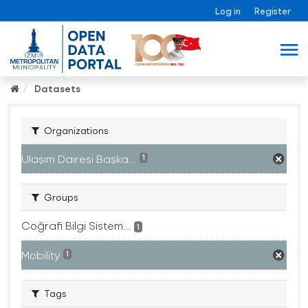
Log in
Register
Datasets
Organizations
Ulaşım Dairesi Başka...
1
Groups
Coğrafi Bilgi Sistem...
1
Mobility
1
Tags