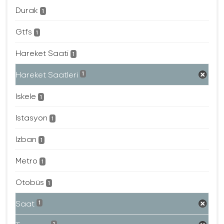
Durak
1
Gtfs
1
Hareket Saati
1
Hareket Saatleri
1
Iskele
1
Istasyon
1
Izban
1
Metro
1
Otobüs
1
Saat
1