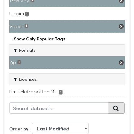
Tramvay
1
Ulaşım
1
Vapur
1
Show Only Popular Tags
Formats
Zip
1
Licenses
Izmir Metropolitan M...
1
Order by