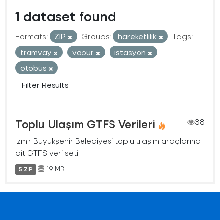
1 dataset found
Formats:
ZIP
Groups:
hareketlilik
Tags:
tramvay
vapur
istasyon
otobüs
Filter Results
Toplu Ulaşım GTFS Verileri
38
İzmir Büyükşehir Belediyesi toplu ulaşım araçlarına
ait GTFS veri seti
19 MB
5 ZIP