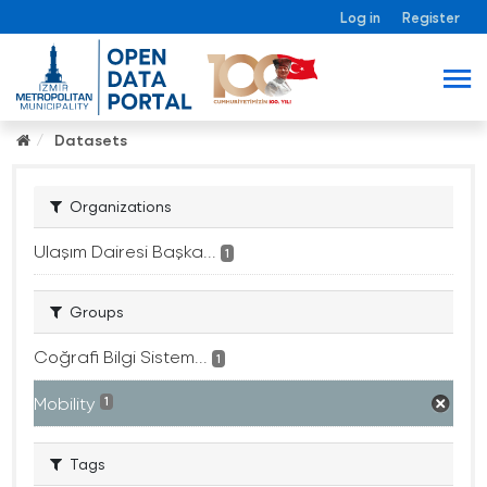
Log in
Register
Datasets
Organizations
Ulaşım Dairesi Başka...
1
Groups
Coğrafi Bilgi Sistem...
1
Mobility
1
Tags