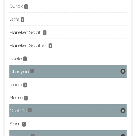
Durak
1
Gtfs
1
Hareket Saati
1
Hareket Saatleri
1
Iskele
1
Istasyon
1
Izban
1
Metro
1
Otobüs
1
Saat
1