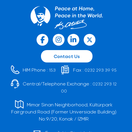
Contact Us
HIM Phone :
Fax :
153
0232 293 39 95
Central/Telephone Exchange :
0232 293 12
00
Mimar Sinan Neighborhood, Kültürpark
Fairground Road (Former Universiade Building)
No:9/20, Konak / İZMİR