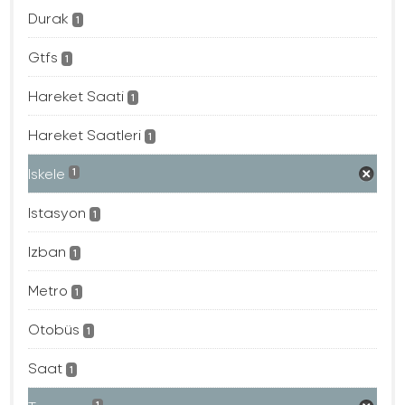
Durak
1
Gtfs
1
Hareket Saati
1
Hareket Saatleri
1
Iskele
1
Istasyon
1
Izban
1
Metro
1
Otobüs
1
Saat
1