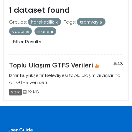
1 dataset found
Groups:
hareketlilik
Tags:
tramvay
vapur
iskele
Filter Results
Toplu Ulaşım GTFS Verileri
43
İzmir Büyükşehir Belediyesi toplu ulaşım araçlarına
ait GTFS veri seti
19 MB
5 ZIP
User Guide