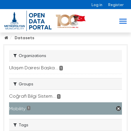
Log in
Register
Datasets
Organizations
Ulaşım Dairesi Başka...
1
Groups
Coğrafi Bilgi Sistem...
1
Mobility
1
Tags