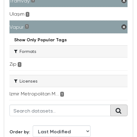
Tramvay
1
Ulaşım
1
Vapur
1
Show Only Popular Tags
Formats
Zip
1
Licenses
Izmir Metropolitan M...
1
Order by