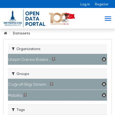
Log in
Register
Datasets
Organizations
Ulaşım Dairesi Başka...
1
Groups
Coğrafi Bilgi Sistem...
1
Mobility
1
Tags