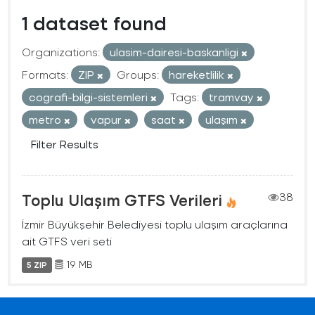
1 dataset found
Organizations:
ulasim-dairesi-baskanligi
Formats:
ZIP
Groups:
hareketlilik
cografi-bilgi-sistemleri
Tags:
tramvay
metro
vapur
saat
ulaşım
Filter Results
Toplu Ulaşım GTFS Verileri
38
İzmir Büyükşehir Belediyesi toplu ulaşım araçlarına
ait GTFS veri seti
19 MB
5 ZIP