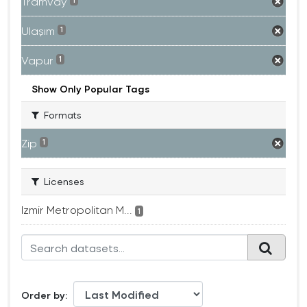
Tramvay
1
Ulaşım
1
Vapur
1
Show Only Popular Tags
Formats
Zip
1
Licenses
Izmir Metropolitan M...
1
Order by