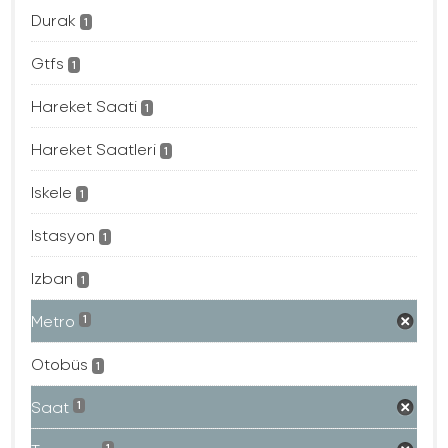
Durak
1
Gtfs
1
Hareket Saati
1
Hareket Saatleri
1
Iskele
1
Istasyon
1
Izban
1
Metro
1
Otobüs
1
Saat
1