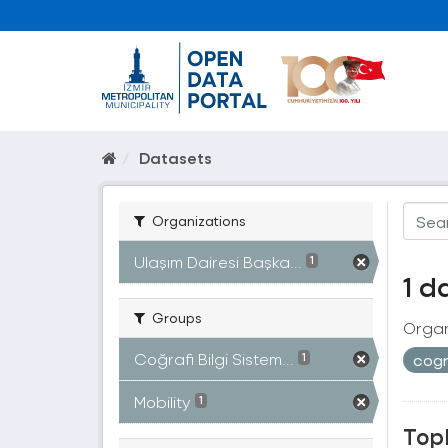
Datasets
Organizations
Ulaşım Dairesi Başka...
1
1 d
Groups
Organ
Coğrafi Bilgi Sistem...
cogr
1
Mobility
1
Topl