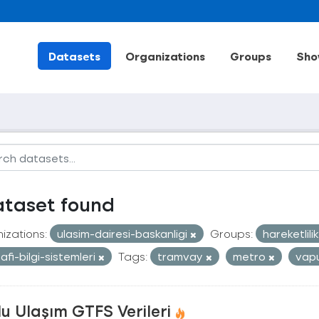
Datasets
Organizations
Groups
Sho
ataset found
izations:
ulasim-dairesi-baskanligi
Groups:
hareketlili
afi-bilgi-sistemleri
Tags:
tramvay
metro
vap
u Ulaşım GTFS Verileri