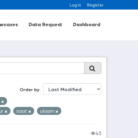
Log in
Register
wcases
Data Request
Dashboard
Order by
k
ur
saat
ulaşım
43