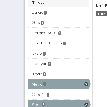
Tags
İzmir 
Durak
1
5 ZIP
Gtfs
1
Hareket Saati
1
Hareket Saatleri
1
Iskele
1
Istasyon
1
Izban
1
Metro
1
Otobüs
1
Saat
1