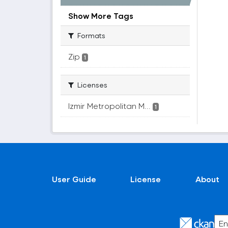
Show More Tags
Formats
Zip
1
Licenses
Izmir Metropolitan M...
1
User Guide
License
About