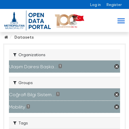
Log in
Register
Datasets
Organizations
Ulaşım Dairesi Başka...
1
Groups
Coğrafi Bilgi Sistem...
1
Mobility
1
Tags