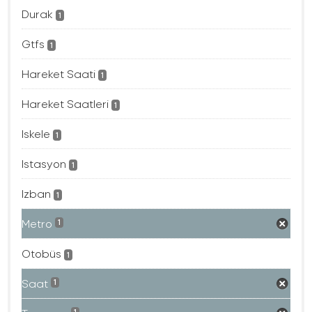
Durak
1
Gtfs
1
Hareket Saati
1
Hareket Saatleri
1
Iskele
1
Istasyon
1
Izban
1
Metro
1
Otobüs
1
Saat
1