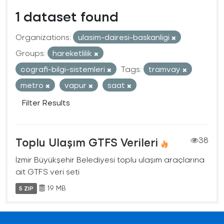
1 dataset found
Organizations:
ulasim-dairesi-baskanligi
Groups:
hareketlilik
cografi-bilgi-sistemleri
Tags:
tramvay
metro
vapur
saat
Filter Results
Toplu Ulaşım GTFS Verileri
38
İzmir Büyükşehir Belediyesi toplu ulaşım araçlarına
ait GTFS veri seti
19 MB
5 ZIP