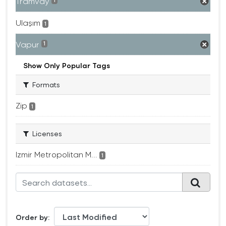
Tramvay
1
Ulaşım
1
Vapur
1
Show Only Popular Tags
Formats
Zip
1
Licenses
Izmir Metropolitan M...
1
Order by