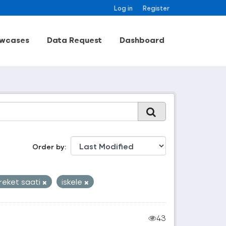
Log in
Register
wcases
Data Request
Dashboard
Order by
reket saati
iskele
43