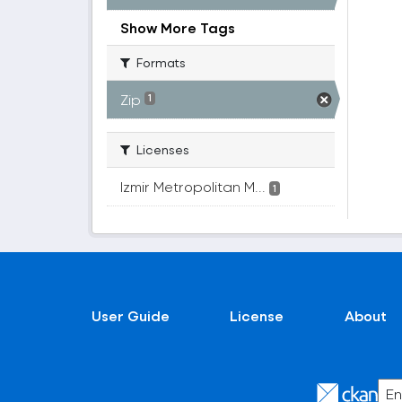
Show More Tags
Formats
Zip
1
Licenses
Izmir Metropolitan M...
1
User Guide
License
About