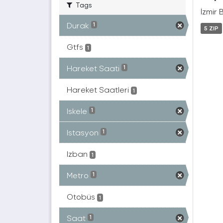
Tags
İzmir 
Durak
1
5 ZIP
Gtfs
1
Hareket Saati
1
Hareket Saatleri
1
Iskele
1
Istasyon
1
Izban
1
Metro
1
Otobüs
1
Saat
1