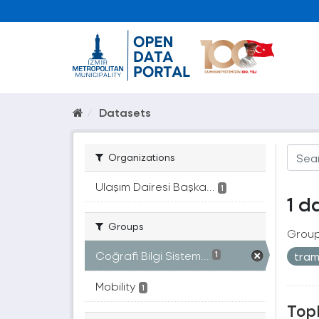
Datasets
Organizations
Ulaşım Dairesi Başka...
1
1 d
Groups
Group
Coğrafi Bilgi Sistem...
tra
1
Mobility
1
Topl