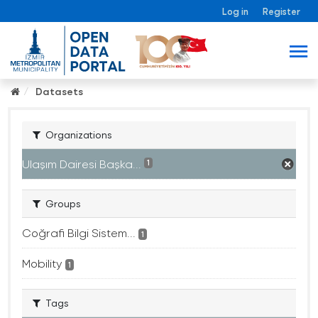
Log in
Register
Datasets
Organizations
Ulaşım Dairesi Başka...
1
Groups
Coğrafi Bilgi Sistem...
1
Mobility
1
Tags