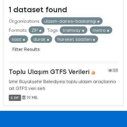
1 dataset found
Organizations:
ulasim-dairesi-baskanligi
Formats:
ZIP
Tags:
tramvay
metro
saat
durak
hareket saatleri
Filter Results
Toplu Ulaşım GTFS Verileri
38
İzmir Büyükşehir Belediyesi toplu ulaşım araçlarına
ait GTFS veri seti
19 MB
5 ZIP