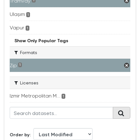
Tramvay
1
Ulaşım
1
Vapur
1
Show Only Popular Tags
Formats
Zip
1
Licenses
Izmir Metropolitan M...
1
Order by