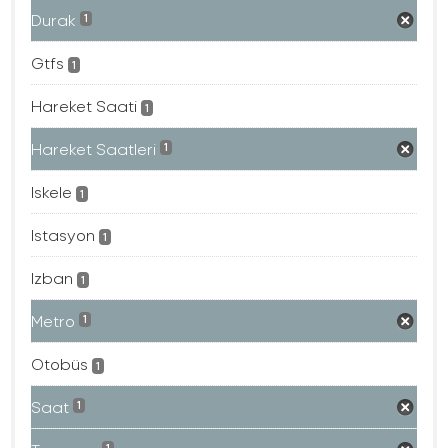
Durak
1
Gtfs
1
Hareket Saati
1
Hareket Saatleri
1
Iskele
1
Istasyon
1
Izban
1
Metro
1
Otobüs
1
Saat
1