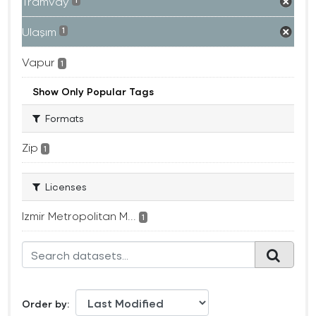
Tramvay
1
Ulaşım
1
Vapur
1
Show Only Popular Tags
Formats
Zip
1
Licenses
Izmir Metropolitan M...
1
Order by