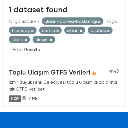
1 dataset found
Organizations:
ulasim-dairesi-baskanligi
Tags:
tramvay
metro
izban
otobüs
iskele
ulaşım
Filter Results
Toplu Ulaşım GTFS Verileri
43
İzmir Büyükşehir Belediyesi toplu ulaşım araçlarına
ait GTFS veri seti
19 MB
5 ZIP