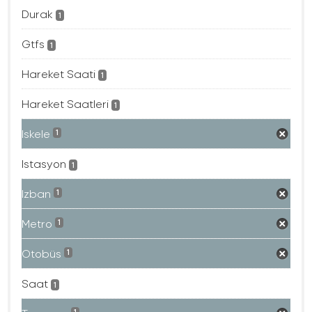
Durak
1
Gtfs
1
Hareket Saati
1
Hareket Saatleri
1
Iskele
1
Istasyon
1
Izban
1
Metro
1
Otobüs
1
Saat
1