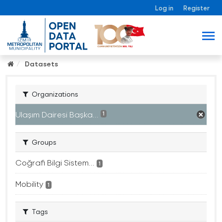
Log in
Register
Datasets
Organizations
Ulaşım Dairesi Başka...
1
Groups
Coğrafi Bilgi Sistem...
1
Mobility
1
Tags