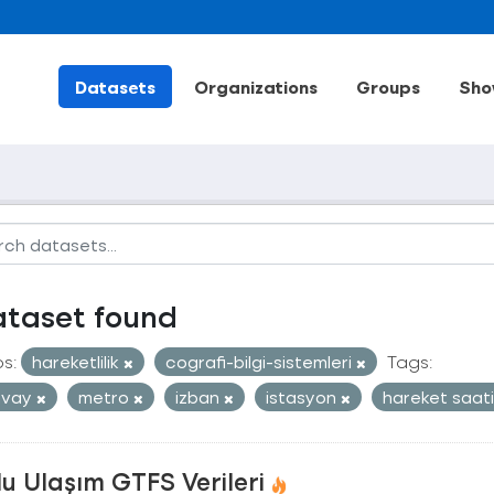
Datasets
Organizations
Groups
Sho
ataset found
s:
hareketlilik
cografi-bilgi-sistemleri
Tags:
mvay
metro
izban
istasyon
hareket saat
u Ulaşım GTFS Verileri