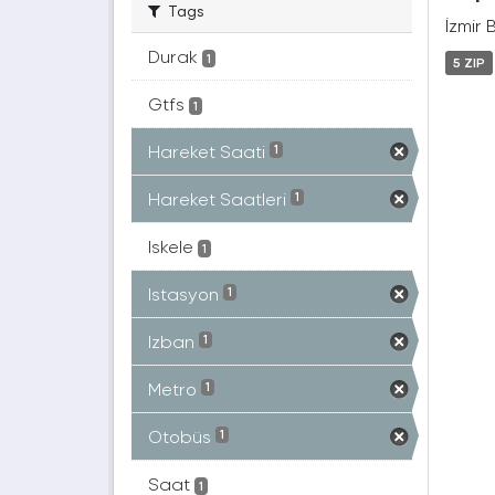
Tags
İzmir 
Durak
1
5 ZIP
Gtfs
1
Hareket Saati
1
Hareket Saatleri
1
Iskele
1
Istasyon
1
Izban
1
Metro
1
Otobüs
1
Saat
1