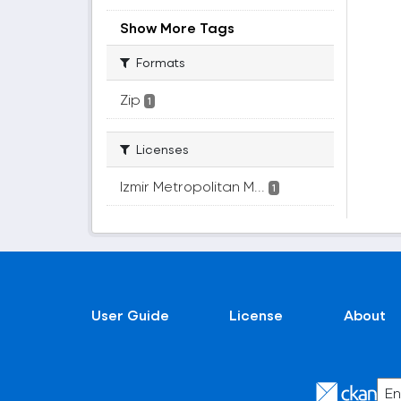
Show More Tags
Formats
Zip
1
Licenses
Izmir Metropolitan M...
1
User Guide
License
About