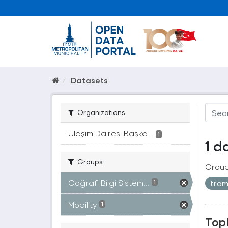
Datasets
Organizations
Ulaşım Dairesi Başka...
1
1 d
Groups
Group
Coğrafi Bilgi Sistem...
tra
1
Mobility
1
Topl