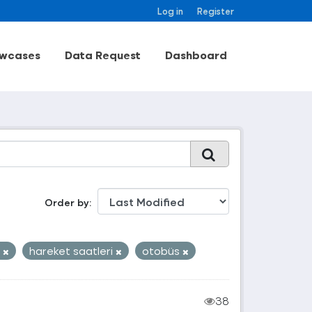
Log in
Register
wcases
Data Request
Dashboard
Order by
i
hareket saatleri
otobüs
38