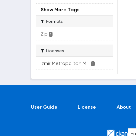
Show More Tags
Formats
Zip
1
Licenses
Izmir Metropolitan M...
1
User Guide
License
About