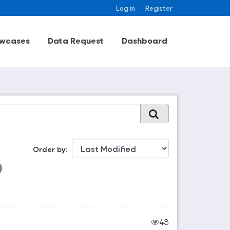
Log in
Register
wcases
Data Request
Dashboard
Order by
43