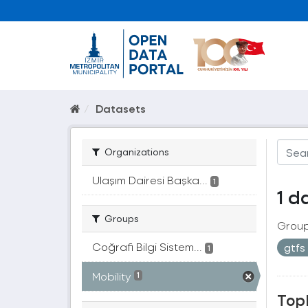
Datasets
Organizations
Ulaşım Dairesi Başka...
1
1 d
Groups
Group
Coğrafi Bilgi Sistem...
gtfs
1
Mobility
1
Topl