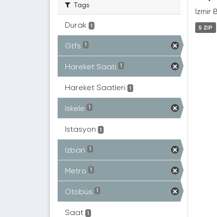
Tags
İzmir 
Durak
1
5 ZIP
Gtfs
1
Hareket Saati
1
Hareket Saatleri
1
Iskele
1
Istasyon
1
Izban
1
Metro
1
Otobüs
1
Saat
1