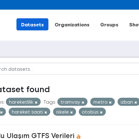
Datasets
Organizations
Groups
Sho
ataset found
s:
hareketlilik
Tags:
tramvay
metro
izban
hareket saati
iskele
otobüs
u Ulaşım GTFS Verileri