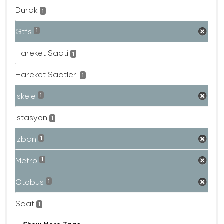
Durak
1
Gtfs
1
Hareket Saati
1
Hareket Saatleri
1
Iskele
1
Istasyon
1
Izban
1
Metro
1
Otobüs
1
Saat
1