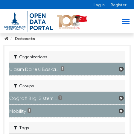
Log in
Register
Datasets
Organizations
Ulaşım Dairesi Başka...
1
Groups
Coğrafi Bilgi Sistem...
1
Mobility
1
Tags