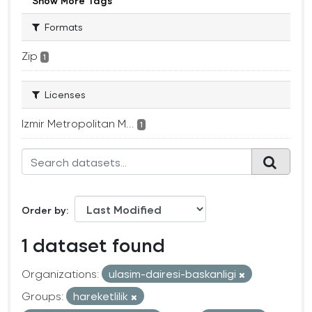
Show More Tags
Formats
Zip
1
Licenses
Izmir Metropolitan M...
1
Order by
1 dataset found
Organizations:
ulasim-dairesi-baskanligi
Groups:
hareketlilik