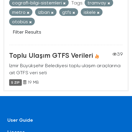
cografi-bilgi-sistemleri
Tags:
tramvay
metro
izban
gtfs
iskele
otobüs
Filter Results
Toplu Ulaşım GTFS Verileri
39
İzmir Büyükşehir Belediyesi toplu ulaşım araçlarına
ait GTFS veri seti
19 MB
5 ZIP
User Guide
License