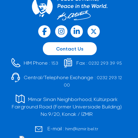
Contact Us
HIM Phone :
Fax :
153
0232 293 39 95
Central/Telephone Exchange :
0232 293 12
00
Mimar Sinan Neighborhood, Kültürpark
Fairground Road (Former Universiade Building)
No:9/20, Konak / İZMİR
E-mail :
him@izmir.bel.tr