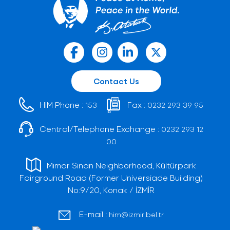
Contact Us
HIM Phone :
Fax :
153
0232 293 39 95
Central/Telephone Exchange :
0232 293 12
00
Mimar Sinan Neighborhood, Kültürpark
Fairground Road (Former Universiade Building)
No:9/20, Konak / İZMİR
E-mail :
him@izmir.bel.tr