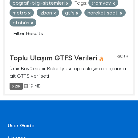
cografi-bilgi-sistemleri
Tags:
tramvay
metro
izban
gtfs
hareket saati
otobüs
Filter Results
Toplu Ulaşım GTFS Verileri
39
İzmir Büyükşehir Belediyesi toplu ulaşım araçlarına
ait GTFS veri seti
19 MB
5 ZIP
User Guide
License