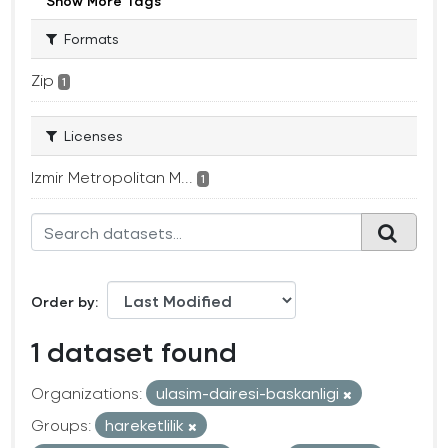
Show More Tags
Formats
Zip
1
Licenses
Izmir Metropolitan M...
1
Order by
1 dataset found
Organizations:
ulasim-dairesi-baskanligi
Groups:
hareketlilik