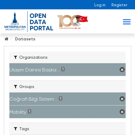
Log in
Register
Datasets
Organizations
Ulaşım Dairesi Başka...
1
Groups
Coğrafi Bilgi Sistem...
1
Mobility
1
Tags