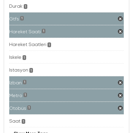
Durak
1
Gtfs
1
Hareket Saati
1
Hareket Saatleri
1
Iskele
1
Istasyon
1
Izban
1
Metro
1
Otobüs
1
Saat
1