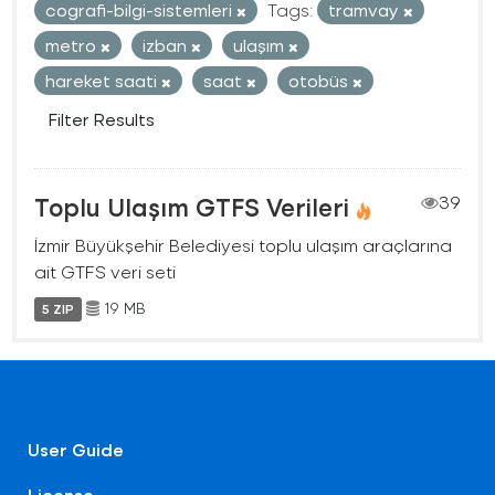
cografi-bilgi-sistemleri
Tags:
tramvay
metro
izban
ulaşım
hareket saati
saat
otobüs
Filter Results
Toplu Ulaşım GTFS Verileri
39
İzmir Büyükşehir Belediyesi toplu ulaşım araçlarına
ait GTFS veri seti
19 MB
5 ZIP
User Guide
License