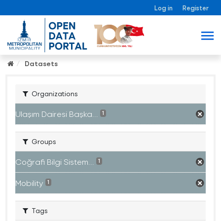
Log in
Register
Datasets
Organizations
Ulaşım Dairesi Başka...
1
Groups
Coğrafi Bilgi Sistem...
1
Mobility
1
Tags