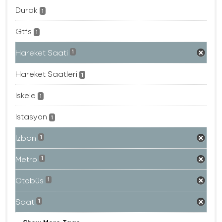
Durak
1
Gtfs
1
Hareket Saati
1
Hareket Saatleri
1
Iskele
1
Istasyon
1
Izban
1
Metro
1
Otobüs
1
Saat
1