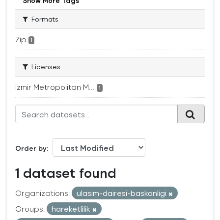
Show More Tags
Formats
Zip
1
Licenses
Izmir Metropolitan M...
1
Order by
1 dataset found
Organizations:
ulasim-dairesi-baskanligi
Groups:
hareketlilik