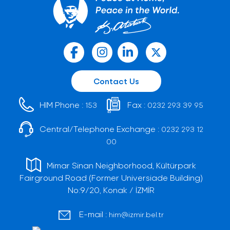
Contact Us
HIM Phone :
Fax :
153
0232 293 39 95
Central/Telephone Exchange :
0232 293 12
00
Mimar Sinan Neighborhood, Kültürpark
Fairground Road (Former Universiade Building)
No:9/20, Konak / İZMİR
E-mail :
him@izmir.bel.tr