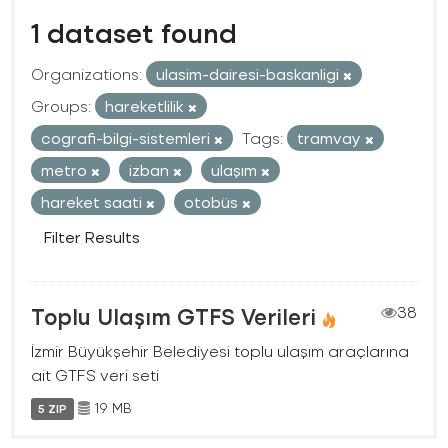
1 dataset found
Organizations:
ulasim-dairesi-baskanligi
Groups:
hareketlilik
cografi-bilgi-sistemleri
Tags:
tramvay
metro
izban
ulaşım
hareket saati
otobüs
Filter Results
Toplu Ulaşım GTFS Verileri
38
İzmir Büyükşehir Belediyesi toplu ulaşım araçlarına
ait GTFS veri seti
19 MB
5 ZIP