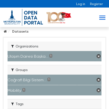
Log in
Register
Datasets
Organizations
Ulaşım Dairesi Başka...
1
Groups
Coğrafi Bilgi Sistem...
1
Mobility
1
Tags