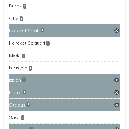
Durak
1
Gtfs
1
Hareket Saati
1
Hareket Saatleri
1
Iskele
1
Istasyon
1
Izban
1
Metro
1
Otobüs
1
Saat
1