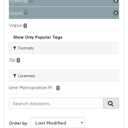
Tramvay
1
Ulaşım
1
Vapur
1
Show Only Popular Tags
Formats
Zip
1
Licenses
Izmir Metropolitan M...
1
Order by