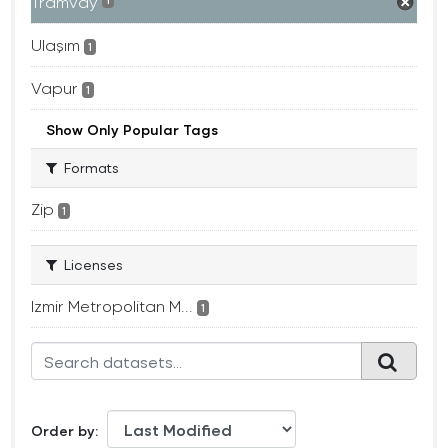
Tramvay
1
Ulaşım
1
Vapur
1
Show Only Popular Tags
Formats
Zip
1
Licenses
Izmir Metropolitan M...
1
Order by