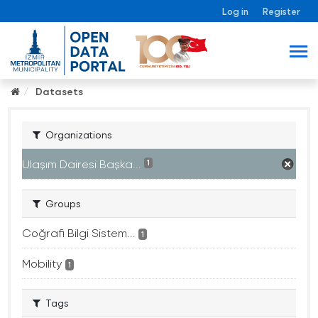
Log in
Register
Datasets
Organizations
Ulaşım Dairesi Başka...
1
Groups
Coğrafi Bilgi Sistem...
1
Mobility
1
Tags