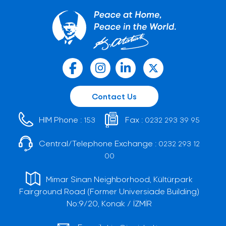
Contact Us
HIM Phone :
Fax :
153
0232 293 39 95
Central/Telephone Exchange :
0232 293 12
00
Mimar Sinan Neighborhood, Kültürpark
Fairground Road (Former Universiade Building)
No:9/20, Konak / İZMİR