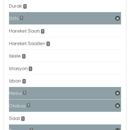
Durak
1
Gtfs
1
Hareket Saati
1
Hareket Saatleri
1
Iskele
1
Istasyon
1
Izban
1
Metro
1
Otobüs
1
Saat
1