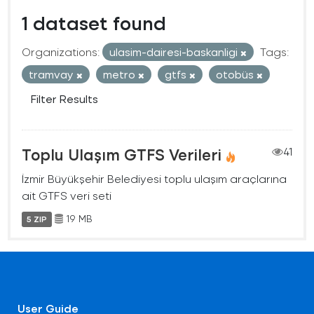
1 dataset found
Organizations:
ulasim-dairesi-baskanligi
Tags:
tramvay
metro
gtfs
otobüs
Filter Results
Toplu Ulaşım GTFS Verileri
41
İzmir Büyükşehir Belediyesi toplu ulaşım araçlarına
ait GTFS veri seti
19 MB
5 ZIP
User Guide