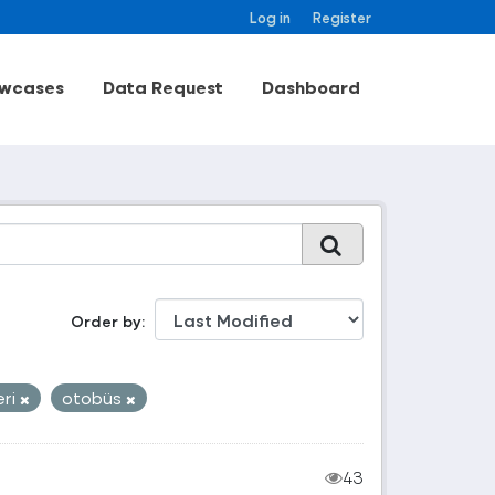
Log in
Register
wcases
Data Request
Dashboard
Order by
eri
otobüs
43