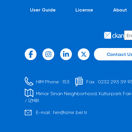
User Guide
License
About
Contact U
HIM Phone :
153
Fax :
0232 293 39 9
Mimar Sinan Neighborhood, Kültürpark Fair
/ İZMİR
E-mail :
him@izmir.bel.tr