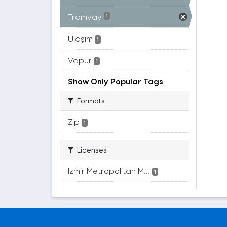
Tramvay
1
Ulaşım
1
Vapur
1
Show Only Popular Tags
Formats
Zip
1
Licenses
Izmir Metropolitan M...
1