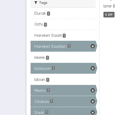
Tags
İzmir 
Durak
1
5 ZIP
Gtfs
1
Hareket Saati
1
Hareket Saatleri
1
Iskele
1
Istasyon
1
Izban
1
Metro
1
Otobüs
1
Saat
1