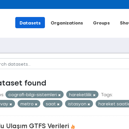
Datasets
Organizations
Groups
Sho
ataset found
s:
cografi-bilgi-sistemleri
hareketlilik
Tags:
mvay
metro
saat
istasyon
hareket saatl
u Ulaşım GTFS Verileri