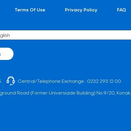
Terms Of Use
Privacy Policy
FAQ
s
5
Central/Telephone Exchange :
0232 293 12 00
ground Road (Former Universiade Building) No:9/20, Konak