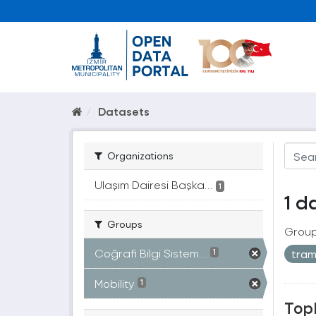
Datasets
Organizations
Ulaşım Dairesi Başka...
1
1 d
Groups
Group
Coğrafi Bilgi Sistem...
tra
1
Mobility
1
Topl