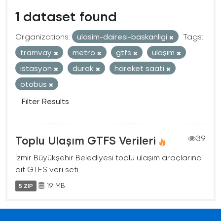
1 dataset found
Organizations:
ulasim-dairesi-baskanligi
Tags:
tramvay
metro
gtfs
ulaşım
istasyon
durak
hareket saati
otobüs
Filter Results
Toplu Ulaşım GTFS Verileri
39
İzmir Büyükşehir Belediyesi toplu ulaşım araçlarına
ait GTFS veri seti
19 MB
5 ZIP