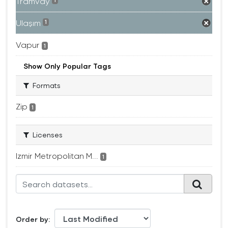
Tramvay
1
Ulaşım
1
Vapur
1
Show Only Popular Tags
Formats
Zip
1
Licenses
Izmir Metropolitan M...
1
Order by