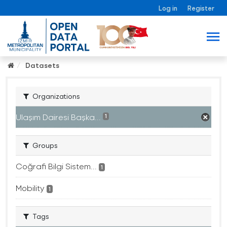
Log in
Register
Datasets
Organizations
Ulaşım Dairesi Başka...
1
Groups
Coğrafi Bilgi Sistem...
1
Mobility
1
Tags