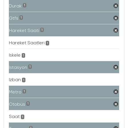
Durak
1
Gtfs
1
Hareket Saati
1
Hareket Saatleri
1
Iskele
1
Istasyon
1
Izban
1
Metro
1
Otobüs
1
Saat
1