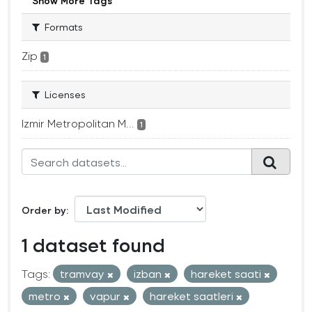
Show More Tags
Formats
Zip
1
Licenses
Izmir Metropolitan M...
1
Order by
1 dataset found
Tags:
tramvay
izban
hareket saati
metro
vapur
hareket saatleri