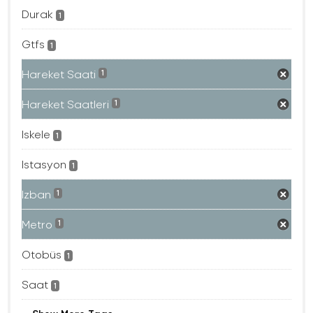
Durak
1
Gtfs
1
Hareket Saati
1
Hareket Saatleri
1
Iskele
1
Istasyon
1
Izban
1
Metro
1
Otobüs
1
Saat
1