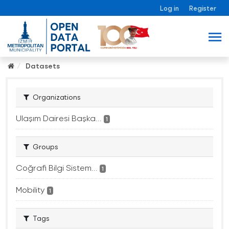
Log in
Register
Datasets
Organizations
Ulaşım Dairesi Başka...
1
Groups
Coğrafi Bilgi Sistem...
1
Mobility
1
Tags