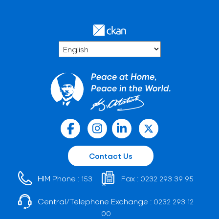
Contact Us
HIM Phone :
Fax :
153
0232 293 39 95
Central/Telephone Exchange :
0232 293 12
00