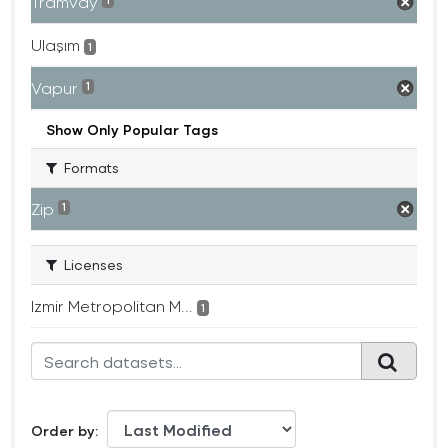
Tramvay
1
Ulaşım
1
Vapur
1
Show Only Popular Tags
Formats
Zip
1
Licenses
Izmir Metropolitan M...
1
Order by