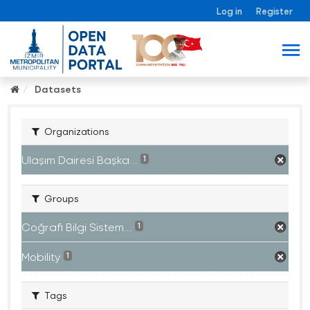
Log in
Register
Datasets
Organizations
Ulaşım Dairesi Başka...
1
Groups
Coğrafi Bilgi Sistem...
1
Mobility
1
Tags