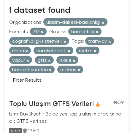
1 dataset found
Organizations:
ulasim-dairesi-baskanligi
Formats:
ZIP
Groups:
hareketlilik
cografi-bilgi-sistemleri
Tags:
tramvay
izban
hareket saati
metro
vapur
gtfs
iskele
hareket saatleri
otobüs
Filter Results
Toplu Ulaşım GTFS Verileri
39
İzmir Büyükşehir Belediyesi toplu ulaşım araçlarına
ait GTFS veri seti
19 MB
5 ZIP