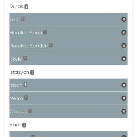
Durak
1
Gtfs
1
Hareket Saati
1
Hareket Saatleri
1
Iskele
1
Istasyon
1
Izban
1
Metro
1
Otobüs
1
Saat
1