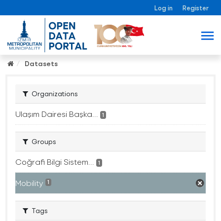
Log in
Register
Datasets
Organizations
Ulaşım Dairesi Başka...
1
Groups
Coğrafi Bilgi Sistem...
1
Mobility
1
Tags