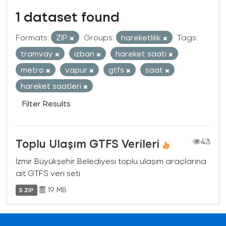
1 dataset found
Formats:
ZIP
Groups:
hareketlilik
Tags:
tramvay
izban
hareket saati
metro
vapur
gtfs
saat
hareket saatleri
Filter Results
Toplu Ulaşım GTFS Verileri
43
İzmir Büyükşehir Belediyesi toplu ulaşım araçlarına
ait GTFS veri seti
19 MB
5 ZIP