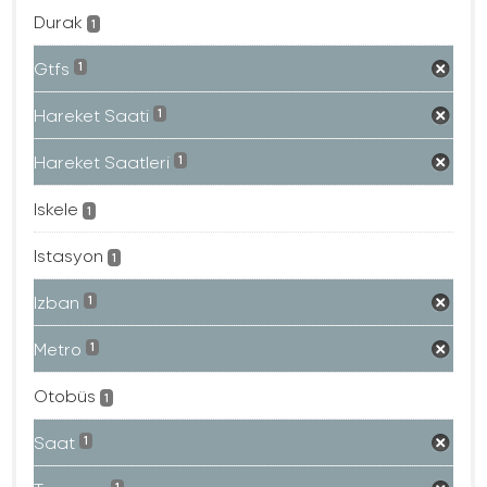
Durak
1
Gtfs
1
Hareket Saati
1
Hareket Saatleri
1
Iskele
1
Istasyon
1
Izban
1
Metro
1
Otobüs
1
Saat
1