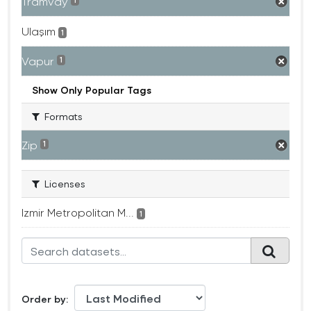
Tramvay
1
Ulaşım
1
Vapur
1
Show Only Popular Tags
Formats
Zip
1
Licenses
Izmir Metropolitan M...
1
Order by