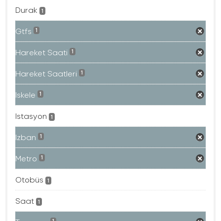
Durak
1
Gtfs
1
Hareket Saati
1
Hareket Saatleri
1
Iskele
1
Istasyon
1
Izban
1
Metro
1
Otobüs
1
Saat
1