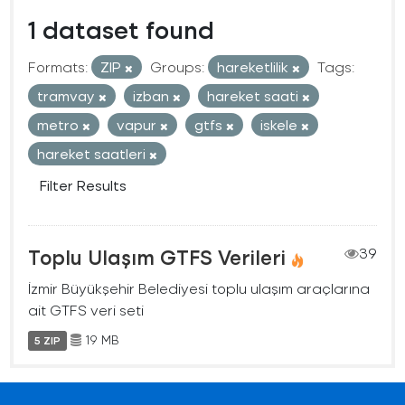
1 dataset found
Formats:
ZIP
Groups:
hareketlilik
Tags:
tramvay
izban
hareket saati
metro
vapur
gtfs
iskele
hareket saatleri
Filter Results
Toplu Ulaşım GTFS Verileri
39
İzmir Büyükşehir Belediyesi toplu ulaşım araçlarına
ait GTFS veri seti
19 MB
5 ZIP