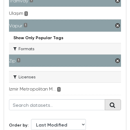
Tramvay
1
Ulaşım
1
Vapur
1
Show Only Popular Tags
Formats
Zip
1
Licenses
Izmir Metropolitan M...
1
Order by