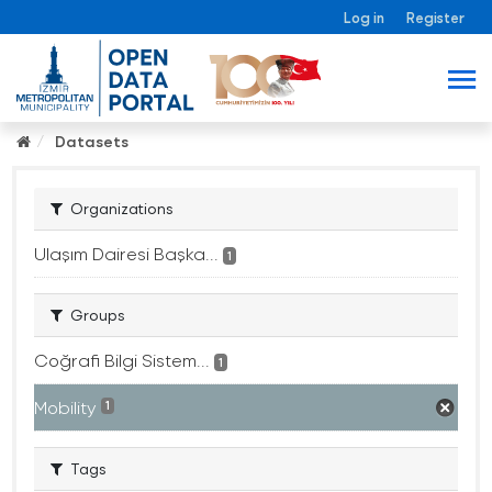
Log in
Register
Datasets
Organizations
Ulaşım Dairesi Başka...
1
Groups
Coğrafi Bilgi Sistem...
1
Mobility
1
Tags