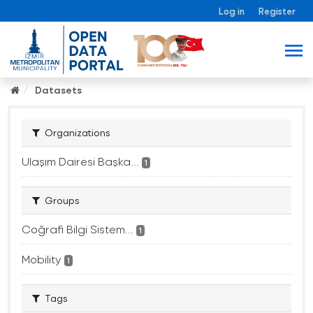
Log in
Register
Datasets
Organizations
Ulaşım Dairesi Başka...
1
Groups
Coğrafi Bilgi Sistem...
1
Mobility
1
Tags