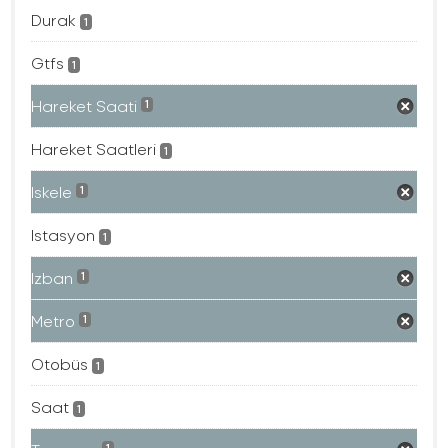
Durak
1
Gtfs
1
Hareket Saati
1
Hareket Saatleri
1
Iskele
1
Istasyon
1
Izban
1
Metro
1
Otobüs
1
Saat
1