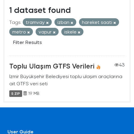
1 dataset found
Tags:
tramvay
izban
hareket saati
metro
vapur
iskele
Filter Results
Toplu Ulaşım GTFS Verileri
43
İzmir Büyükşehir Belediyesi toplu ulaşım araçlarına
ait GTFS veri seti
19 MB
5 ZIP
User Guide