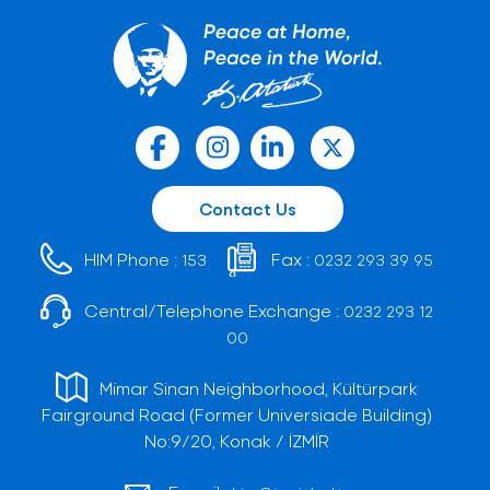
Contact Us
HIM Phone :
Fax :
153
0232 293 39 95
Central/Telephone Exchange :
0232 293 12
00
Mimar Sinan Neighborhood, Kültürpark
Fairground Road (Former Universiade Building)
No:9/20, Konak / İZMİR