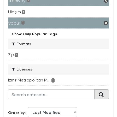
Tramvay
1
Ulaşım
1
Vapur
1
Show Only Popular Tags
Formats
Zip
1
Licenses
Izmir Metropolitan M...
1
Order by