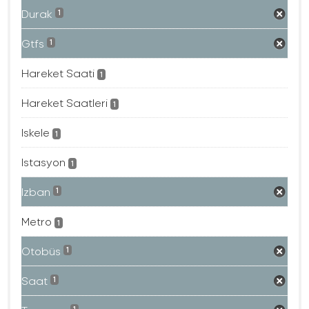
Durak
1
Gtfs
1
Hareket Saati
1
Hareket Saatleri
1
Iskele
1
Istasyon
1
Izban
1
Metro
1
Otobüs
1
Saat
1