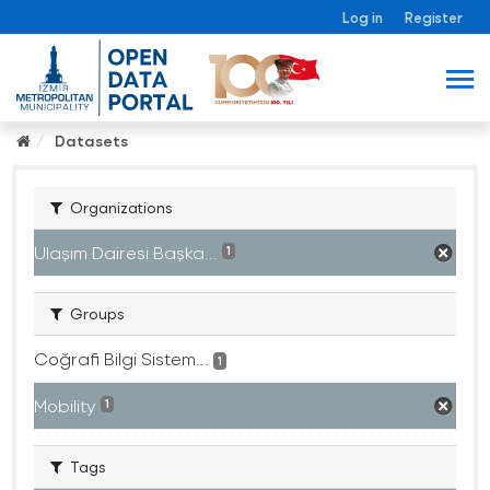
Log in
Register
Datasets
Organizations
Ulaşım Dairesi Başka...
1
Groups
Coğrafi Bilgi Sistem...
1
Mobility
1
Tags