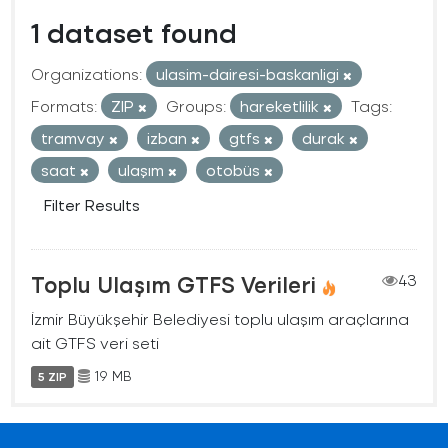
1 dataset found
Organizations:
ulasim-dairesi-baskanligi
Formats:
ZIP
Groups:
hareketlilik
Tags:
tramvay
izban
gtfs
durak
saat
ulaşım
otobüs
Filter Results
Toplu Ulaşım GTFS Verileri
43
İzmir Büyükşehir Belediyesi toplu ulaşım araçlarına
ait GTFS veri seti
19 MB
5 ZIP