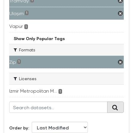
Tramvay
1
Ulaşım
1
Vapur
1
Show Only Popular Tags
Formats
Zip
1
Licenses
Izmir Metropolitan M...
1
Order by