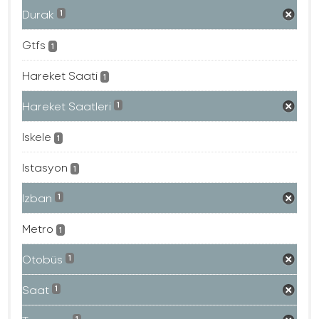
Durak
1
Gtfs
1
Hareket Saati
1
Hareket Saatleri
1
Iskele
1
Istasyon
1
Izban
1
Metro
1
Otobüs
1
Saat
1