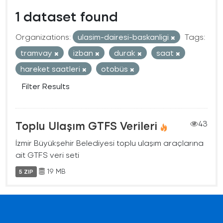
1 dataset found
Organizations:
ulasim-dairesi-baskanligi
Tags:
tramvay
izban
durak
saat
hareket saatleri
otobüs
Filter Results
Toplu Ulaşım GTFS Verileri
43
İzmir Büyükşehir Belediyesi toplu ulaşım araçlarına
ait GTFS veri seti
19 MB
5 ZIP