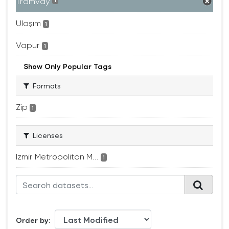
Tramvay
1
Ulaşım
1
Vapur
1
Show Only Popular Tags
Formats
Zip
1
Licenses
Izmir Metropolitan M...
1
Order by