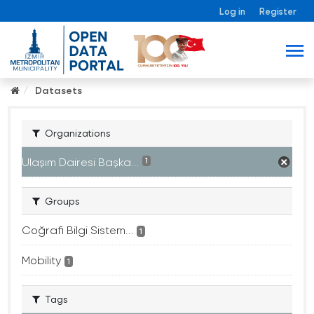
Log in
Register
Datasets
Organizations
Ulaşım Dairesi Başka...
1
Groups
Coğrafi Bilgi Sistem...
1
Mobility
1
Tags