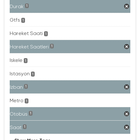
Durak
1
Gtfs
1
Hareket Saati
1
Hareket Saatleri
1
Iskele
1
Istasyon
1
Izban
1
Metro
1
Otobüs
1
Saat
1