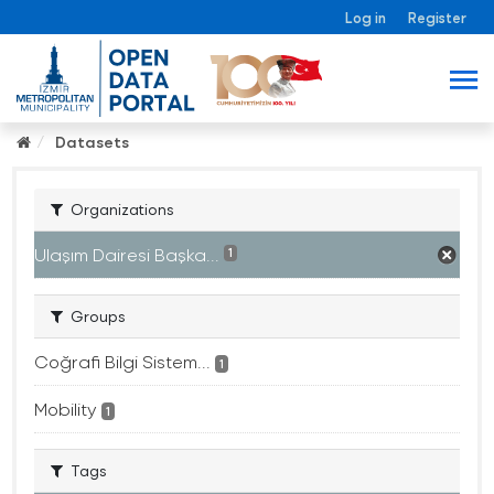
Log in
Register
Datasets
Organizations
Ulaşım Dairesi Başka...
1
Groups
Coğrafi Bilgi Sistem...
1
Mobility
1
Tags