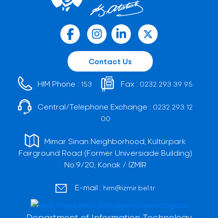
Contact Us
HIM Phone :
Fax :
153
0232 293 39 95
Central/Telephone Exchange :
0232 293 12
00
Mimar Sinan Neighborhood, Kültürpark
Fairground Road (Former Universiade Building)
No:9/20, Konak / İZMİR
E-mail :
him@izmir.bel.tr
Department of Information Technology