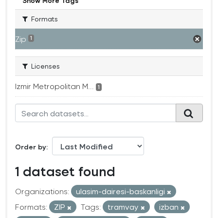
Show More Tags
Formats
Zip
1
Licenses
Izmir Metropolitan M...
1
Order by
1 dataset found
Organizations:
ulasim-dairesi-baskanligi
Formats:
ZIP
Tags:
tramvay
izban