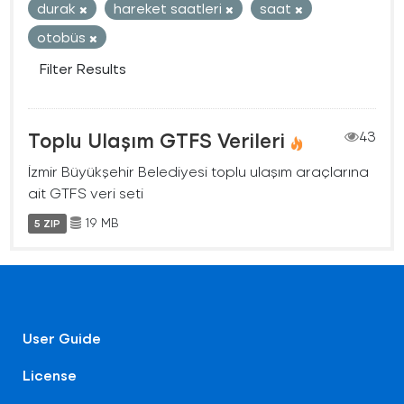
durak
hareket saatleri
saat
otobüs
Filter Results
Toplu Ulaşım GTFS Verileri
43
İzmir Büyükşehir Belediyesi toplu ulaşım araçlarına
ait GTFS veri seti
19 MB
5 ZIP
User Guide
License