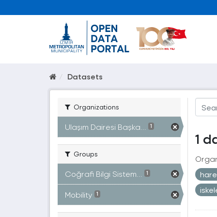
Datasets
Organizations
Ulaşım Dairesi Başka...
1
1 d
Groups
Organ
Coğrafi Bilgi Sistem...
harek
1
iske
Mobility
1