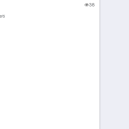
38
eti