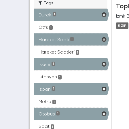
Tags
Topl
Durak
1
İzmir 
5 ZIP
Gtfs
1
Hareket Saati
1
Hareket Saatleri
1
Iskele
1
Istasyon
1
Izban
1
Metro
1
Otobüs
1
Saat
1