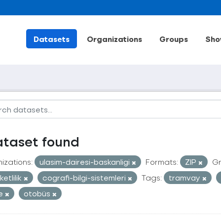
Datasets
Organizations
Groups
Sho
ataset found
izations:
ulasim-dairesi-baskanligi
Formats:
ZIP
Gr
etlilik
cografi-bilgi-sistemleri
Tags:
tramvay
le
otobüs