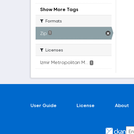
Show More Tags
Formats
Zip
1
Licenses
Izmir Metropolitan M...
1
User Guide
License
About