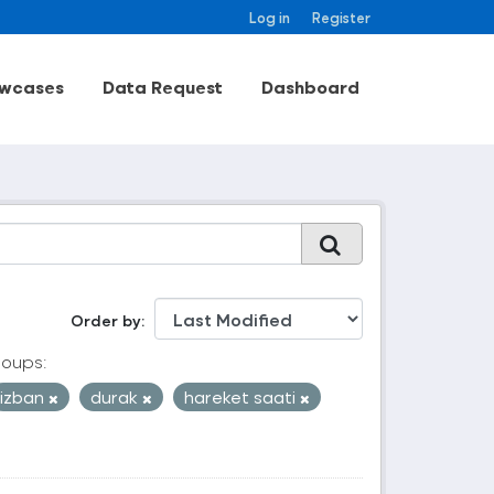
Log in
Register
wcases
Data Request
Dashboard
Order by
oups:
izban
durak
hareket saati