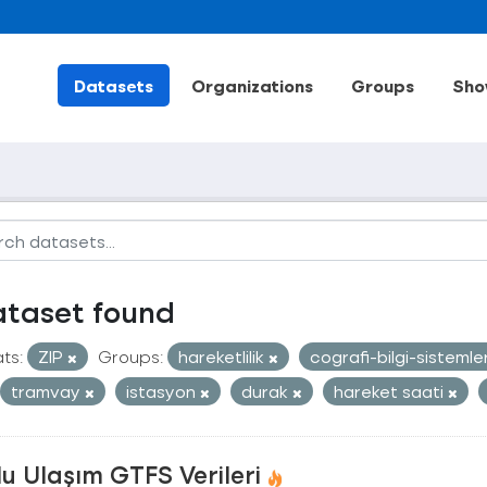
Datasets
Organizations
Groups
Sho
ataset found
ts:
ZIP
Groups:
hareketlilik
cografi-bilgi-sistemle
tramvay
istasyon
durak
hareket saati
u Ulaşım GTFS Verileri