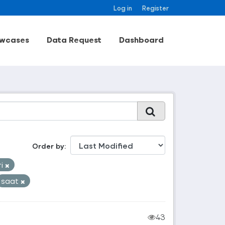
Log in
Register
wcases
Data Request
Dashboard
Order by
ri
saat
43