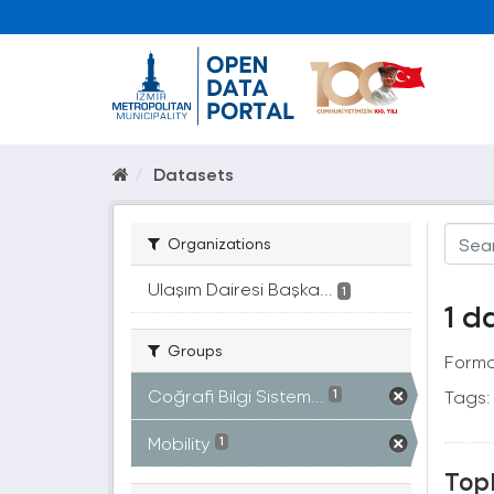
Datasets
Organizations
Ulaşım Dairesi Başka...
1
1 d
Groups
Forma
Coğrafi Bilgi Sistem...
Tags:
1
Mobility
1
Topl