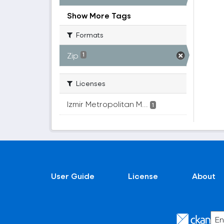
Show More Tags
Formats
Zip
1
Licenses
Izmir Metropolitan M...
1
User Guide
License
About