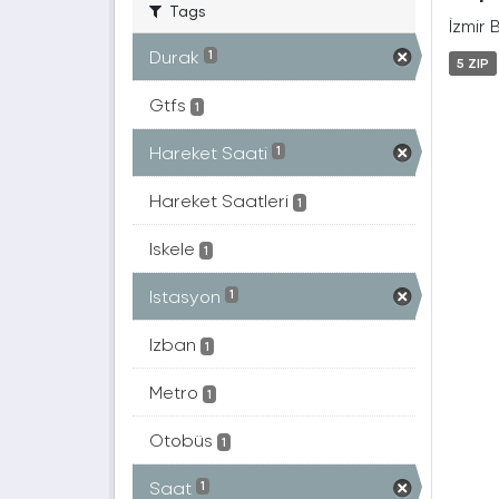
Tags
İzmir 
Durak
1
5 ZIP
Gtfs
1
Hareket Saati
1
Hareket Saatleri
1
Iskele
1
Istasyon
1
Izban
1
Metro
1
Otobüs
1
Saat
1