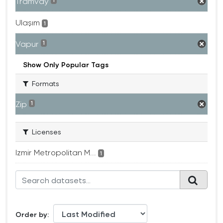
Tramvay
1
Ulaşım
1
Vapur
1
Show Only Popular Tags
Formats
Zip
1
Licenses
Izmir Metropolitan M...
1
Order by