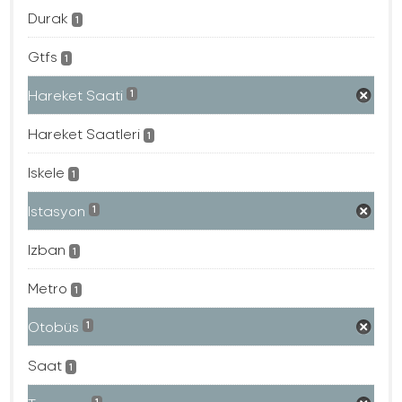
Durak
1
Gtfs
1
Hareket Saati
1
Hareket Saatleri
1
Iskele
1
Istasyon
1
Izban
1
Metro
1
Otobüs
1
Saat
1