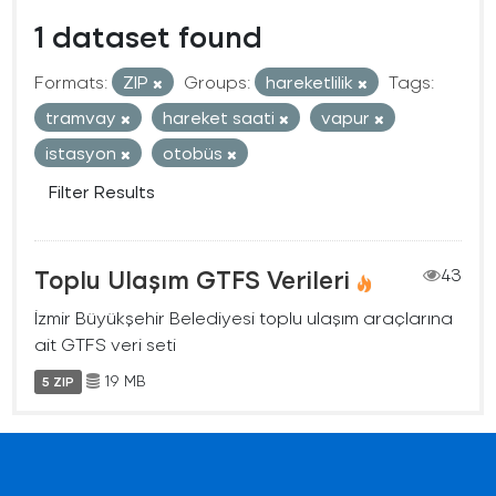
1 dataset found
Formats:
ZIP
Groups:
hareketlilik
Tags:
tramvay
hareket saati
vapur
istasyon
otobüs
Filter Results
Toplu Ulaşım GTFS Verileri
43
İzmir Büyükşehir Belediyesi toplu ulaşım araçlarına
ait GTFS veri seti
19 MB
5 ZIP