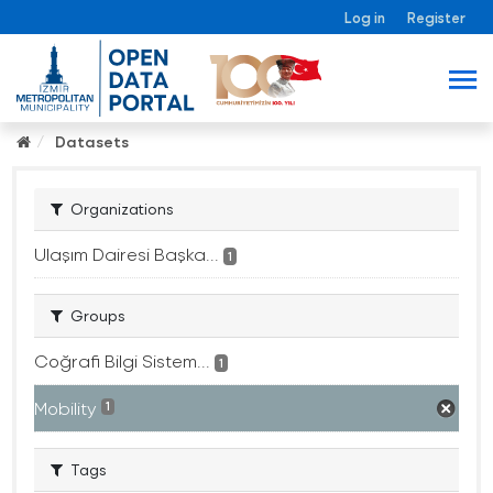
Log in
Register
Datasets
Organizations
Ulaşım Dairesi Başka...
1
Groups
Coğrafi Bilgi Sistem...
1
Mobility
1
Tags