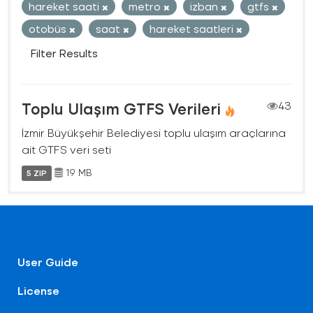
hareket saati
metro
izban
gtfs
otobüs
saat
hareket saatleri
Filter Results
Toplu Ulaşım GTFS Verileri
43
İzmir Büyükşehir Belediyesi toplu ulaşım araçlarına
ait GTFS veri seti
19 MB
5 ZIP
User Guide
License