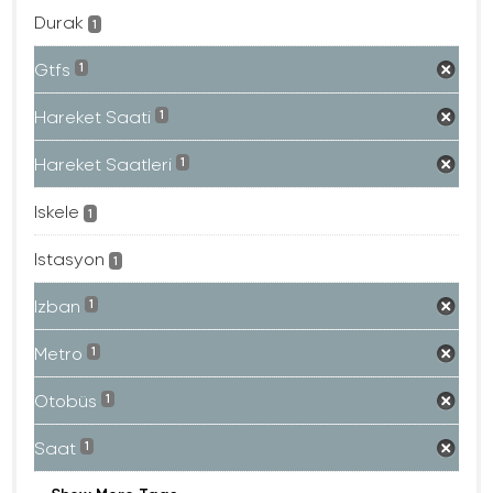
Durak
1
Gtfs
1
Hareket Saati
1
Hareket Saatleri
1
Iskele
1
Istasyon
1
Izban
1
Metro
1
Otobüs
1
Saat
1