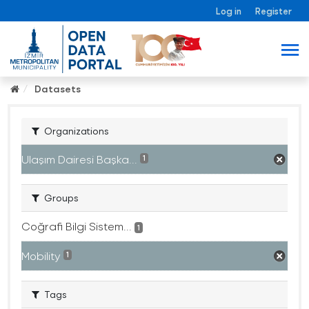
Log in
Register
Datasets
Organizations
Ulaşım Dairesi Başka...
1
Groups
Coğrafi Bilgi Sistem...
1
Mobility
1
Tags