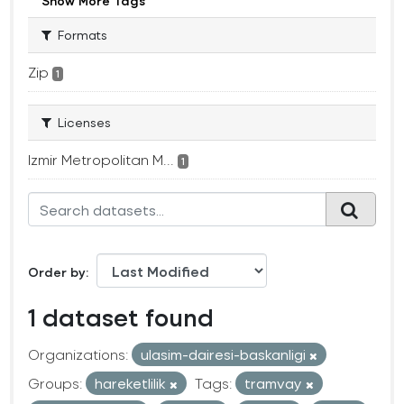
Show More Tags
Formats
Zip
1
Licenses
Izmir Metropolitan M...
1
Order by
1 dataset found
Organizations:
ulasim-dairesi-baskanligi
Groups:
hareketlilik
Tags:
tramvay