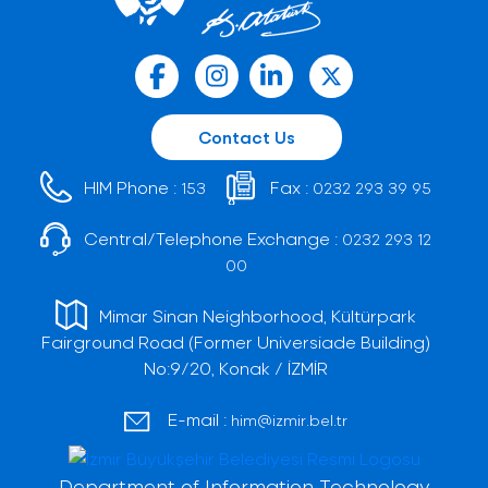
Contact Us
HIM Phone :
Fax :
153
0232 293 39 95
Central/Telephone Exchange :
0232 293 12
00
Mimar Sinan Neighborhood, Kültürpark
Fairground Road (Former Universiade Building)
No:9/20, Konak / İZMİR
E-mail :
him@izmir.bel.tr
Department of Information Technology