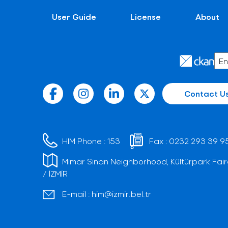
User Guide
License
About
Contact U
HIM Phone :
153
Fax :
0232 293 39 9
Mimar Sinan Neighborhood, Kültürpark Fair
/ İZMİR
E-mail :
him@izmir.bel.tr