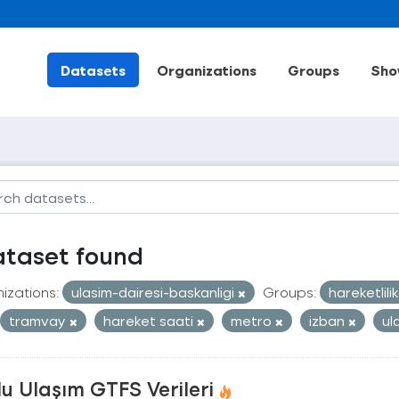
Datasets
Organizations
Groups
Sho
ataset found
izations:
ulasim-dairesi-baskanligi
Groups:
hareketlili
tramvay
hareket saati
metro
izban
ul
u Ulaşım GTFS Verileri