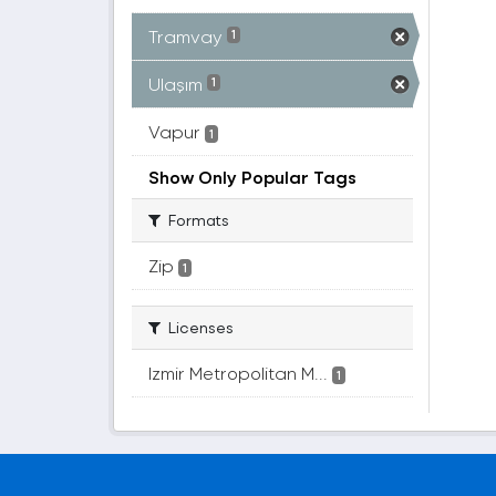
Tramvay
1
Ulaşım
1
Vapur
1
Show Only Popular Tags
Formats
Zip
1
Licenses
Izmir Metropolitan M...
1