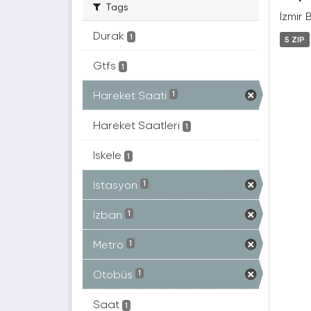
Tags
İzmir 
Durak
1
5 ZIP
Gtfs
1
Hareket Saati
1
Hareket Saatleri
1
Iskele
1
Istasyon
1
Izban
1
Metro
1
Otobüs
1
Saat
1