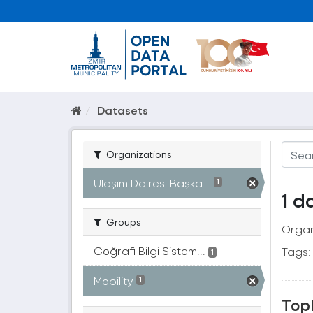
Datasets
Organizations
Ulaşım Dairesi Başka...
1
1 d
Groups
Organ
Coğrafi Bilgi Sistem...
Tags:
1
Mobility
1
Topl