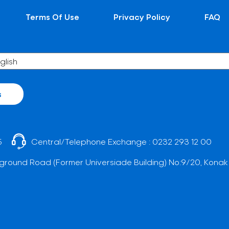
Terms Of Use
Privacy Policy
FAQ
s
5
Central/Telephone Exchange :
0232 293 12 00
ground Road (Former Universiade Building) No:9/20, Konak