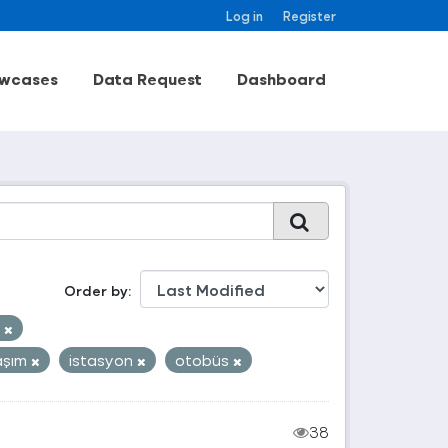
Log in
Register
wcases
Data Request
Dashboard
Order by
k
aşım
istasyon
otobüs
38