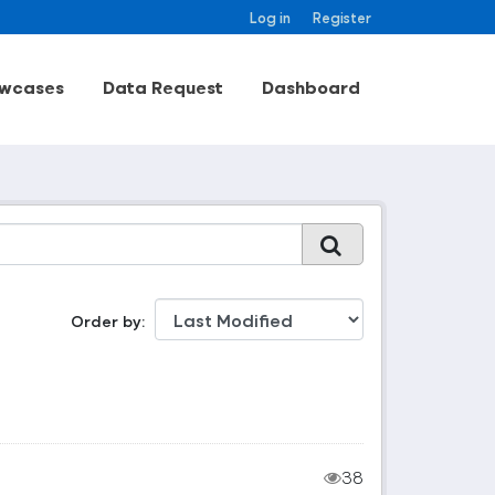
Log in
Register
wcases
Data Request
Dashboard
Order by
38