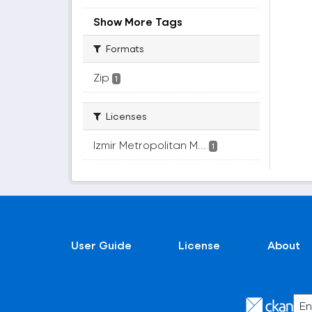
Show More Tags
Formats
Zip
1
Licenses
Izmir Metropolitan M...
1
User Guide
License
About