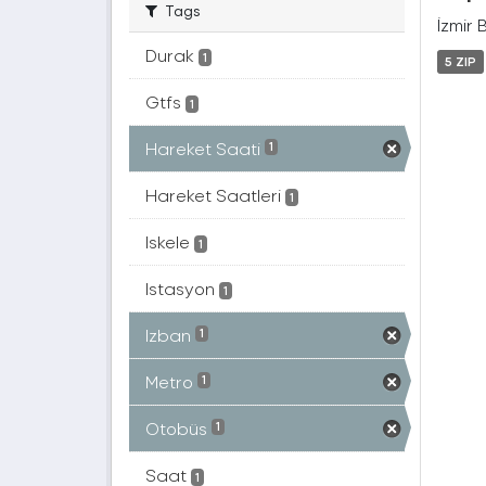
Tags
İzmir 
Durak
1
5 ZIP
Gtfs
1
Hareket Saati
1
Hareket Saatleri
1
Iskele
1
Istasyon
1
Izban
1
Metro
1
Otobüs
1
Saat
1