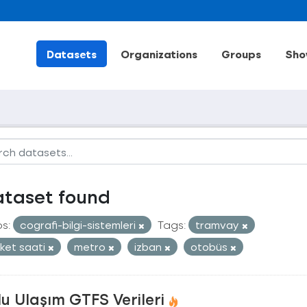
Datasets
Organizations
Groups
Sho
ataset found
s:
cografi-bilgi-sistemleri
Tags:
tramvay
ket saati
metro
izban
otobüs
u Ulaşım GTFS Verileri