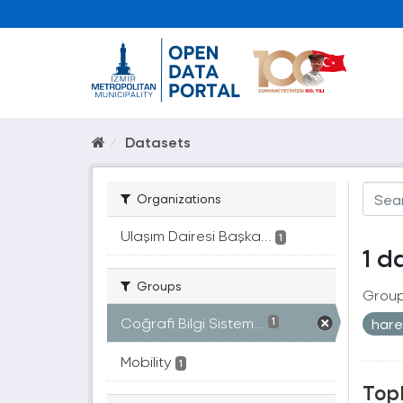
Datasets
Organizations
Ulaşım Dairesi Başka...
1
1 d
Groups
Group
Coğrafi Bilgi Sistem...
hare
1
Mobility
1
Topl