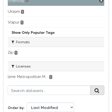
Tramvay
1
Ulaşım
1
Vapur
1
Show Only Popular Tags
Formats
Zip
1
Licenses
Izmir Metropolitan M...
1
Order by