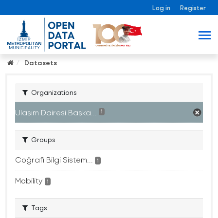
Log in
Register
Datasets
Organizations
Ulaşım Dairesi Başka...
1
Groups
Coğrafi Bilgi Sistem...
1
Mobility
1
Tags