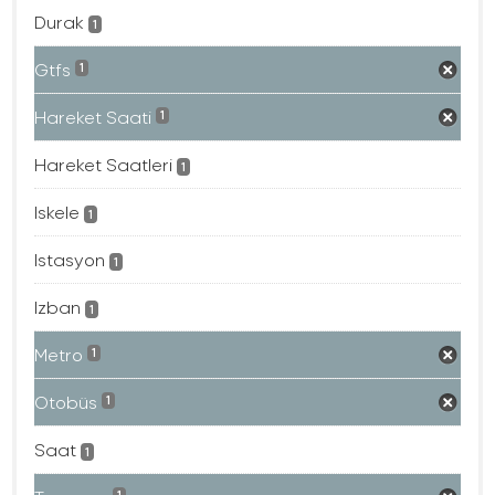
Durak
1
Gtfs
1
Hareket Saati
1
Hareket Saatleri
1
Iskele
1
Istasyon
1
Izban
1
Metro
1
Otobüs
1
Saat
1