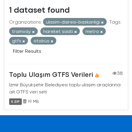
1 dataset found
Organizations:
ulasim-dairesi-baskanligi
Tags:
tramvay
hareket saati
metro
gtfs
otobüs
Filter Results
Toplu Ulaşım GTFS Verileri
38
İzmir Büyükşehir Belediyesi toplu ulaşım araçlarına
ait GTFS veri seti
19 MB
5 ZIP