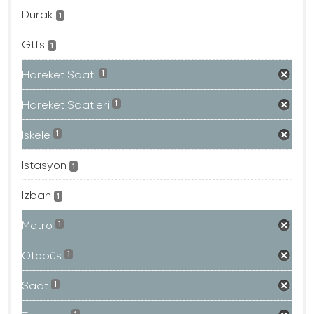
Durak
1
Gtfs
1
Hareket Saati
1
Hareket Saatleri
1
Iskele
1
Istasyon
1
Izban
1
Metro
1
Otobüs
1
Saat
1