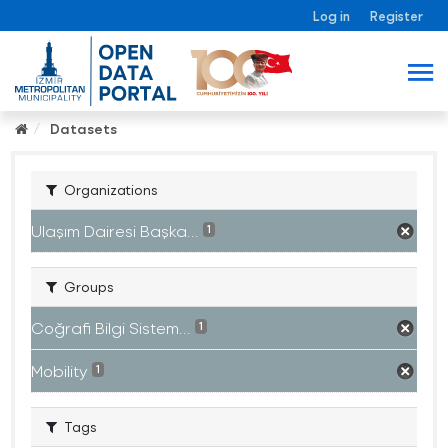
Log in
Register
Datasets
Organizations
Ulaşım Dairesi Başka...
1
Groups
Coğrafi Bilgi Sistem...
1
Mobility
1
Tags