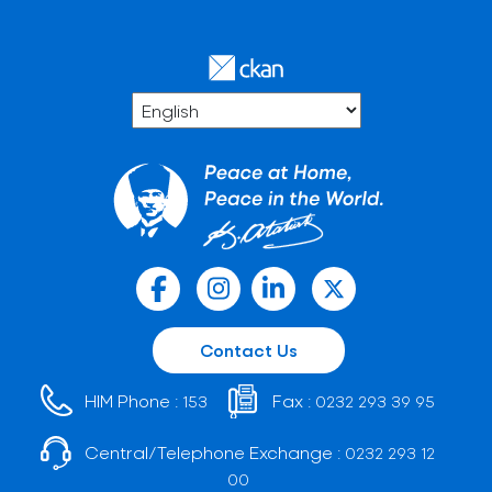
Contact Us
HIM Phone :
Fax :
153
0232 293 39 95
Central/Telephone Exchange :
0232 293 12
00