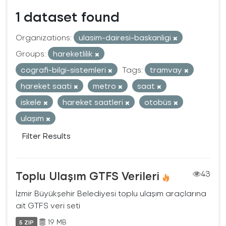
1 dataset found
Organizations:
ulasim-dairesi-baskanligi
Groups:
hareketlilik
cografi-bilgi-sistemleri
Tags:
tramvay
hareket saati
metro
saat
iskele
hareket saatleri
otobüs
ulaşım
Filter Results
Toplu Ulaşım GTFS Verileri
43
İzmir Büyükşehir Belediyesi toplu ulaşım araçlarına
ait GTFS veri seti
19 MB
5 ZIP