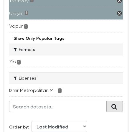
Tramvay
1
Ulaşım
1
Vapur
1
Show Only Popular Tags
Formats
Zip
1
Licenses
Izmir Metropolitan M...
1
Order by