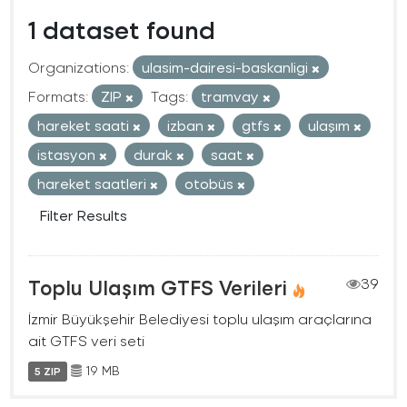
1 dataset found
Organizations:
ulasim-dairesi-baskanligi
Formats:
ZIP
Tags:
tramvay
hareket saati
izban
gtfs
ulaşım
istasyon
durak
saat
hareket saatleri
otobüs
Filter Results
Toplu Ulaşım GTFS Verileri
39
İzmir Büyükşehir Belediyesi toplu ulaşım araçlarına
ait GTFS veri seti
19 MB
5 ZIP