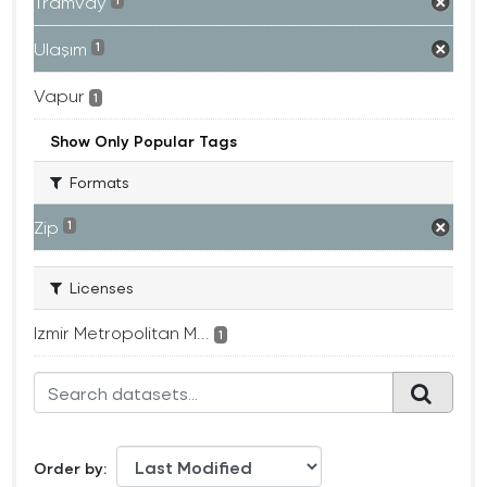
Tramvay
1
Ulaşım
1
Vapur
1
Show Only Popular Tags
Formats
Zip
1
Licenses
Izmir Metropolitan M...
1
Order by