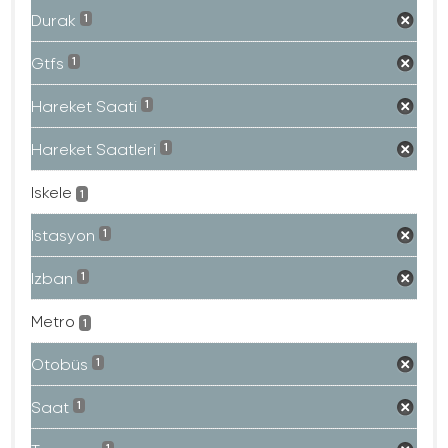
Durak
1
Gtfs
1
Hareket Saati
1
Hareket Saatleri
1
Iskele
1
Istasyon
1
Izban
1
Metro
1
Otobüs
1
Saat
1