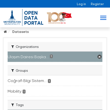
Log in
Register
Datasets
Organizations
Ulaşım Dairesi Başka...
1
Groups
Coğrafi Bilgi Sistem...
1
Mobility
1
Tags