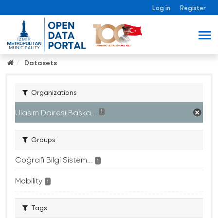
Log in
Register
Datasets
Organizations
Ulaşım Dairesi Başka...
1
Groups
Coğrafi Bilgi Sistem...
1
Mobility
1
Tags