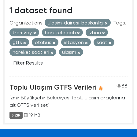
1 dataset found
Organizations:
ulasim-dairesi-baskanligi
Tags:
tramvay
hareket saati
izban
gtfs
otobüs
istasyon
saat
hareket saatleri
ulaşım
Filter Results
Toplu Ulaşım GTFS Verileri
38
İzmir Büyükşehir Belediyesi toplu ulaşım araçlarına
ait GTFS veri seti
19 MB
5 ZIP