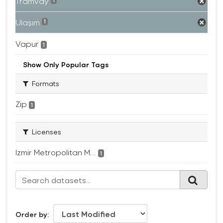
Tramvay
1
Ulaşım
1
Vapur
1
Show Only Popular Tags
Formats
Zip
1
Licenses
Izmir Metropolitan M...
1
Order by