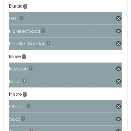
Durak
1
Gtfs
1
Hareket Saati
1
Hareket Saatleri
1
Iskele
1
Istasyon
1
Izban
1
Metro
1
Otobüs
1
Saat
1