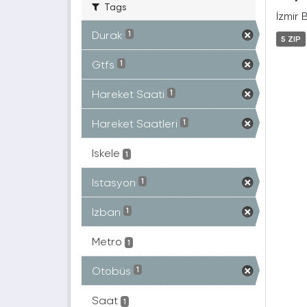
Tags
İzmir 
Durak
1
5 ZIP
Gtfs
1
Hareket Saati
1
Hareket Saatleri
1
Iskele
1
Istasyon
1
Izban
1
Metro
1
Otobüs
1
Saat
1