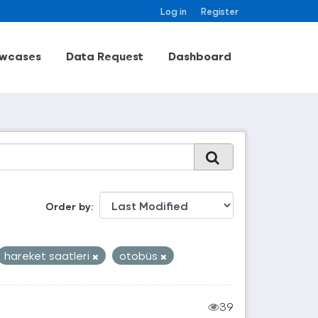
Log in
Register
wcases
Data Request
Dashboard
Order by
hareket saatleri
otobüs
39