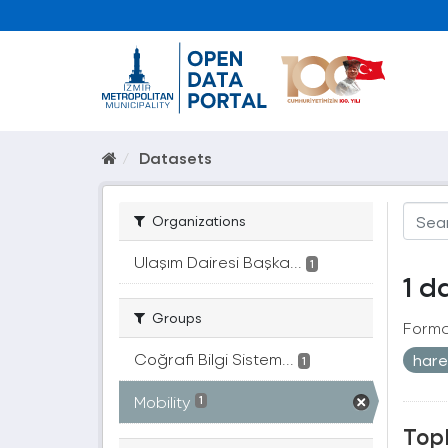
Datasets
Organizations
Ulaşım Dairesi Başka...
1
1 d
Groups
Forma
Coğrafi Bilgi Sistem...
hare
1
Mobility
1
Topl