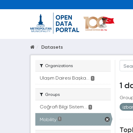
Datasets
Organizations
Ulaşım Dairesi Başka...
1
1 d
Groups
Group
Coğrafi Bilgi Sistem...
izb
1
Mobility
1
Topl