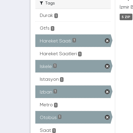
Tags
İzmir 
Durak
1
5 ZIP
Gtfs
1
Hareket Saati
1
Hareket Saatleri
1
Iskele
1
Istasyon
1
Izban
1
Metro
1
Otobüs
1
Saat
1