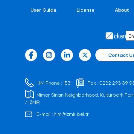
User Guide
License
About
Contact U
HIM Phone :
153
Fax :
0232 293 39 9
Mimar Sinan Neighborhood, Kültürpark Fair
/ İZMİR
E-mail :
him@izmir.bel.tr