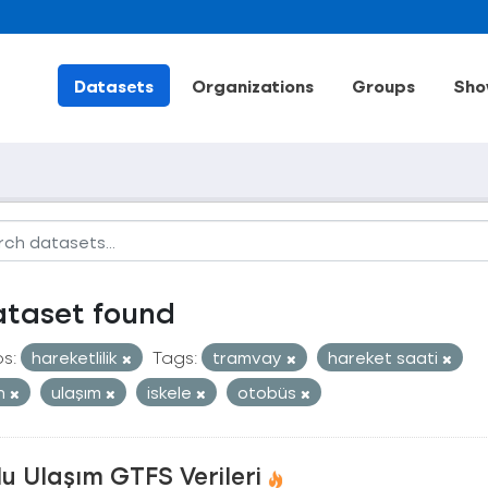
Datasets
Organizations
Groups
Sho
ataset found
s:
hareketlilik
Tags:
tramvay
hareket saati
an
ulaşım
iskele
otobüs
u Ulaşım GTFS Verileri