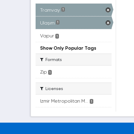
Tramvay
1
Ulaşım
1
Vapur
1
Show Only Popular Tags
Formats
Zip
1
Licenses
Izmir Metropolitan M...
1