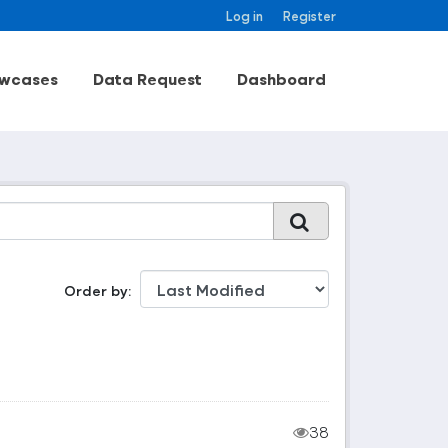
Log in
Register
wcases
Data Request
Dashboard
Order by
38