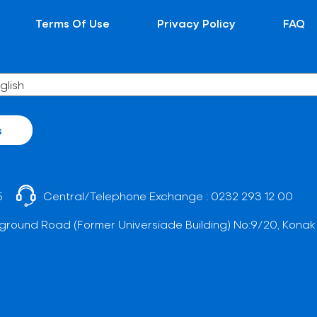
Terms Of Use
Privacy Policy
FAQ
s
5
Central/Telephone Exchange :
0232 293 12 00
ground Road (Former Universiade Building) No:9/20, Konak